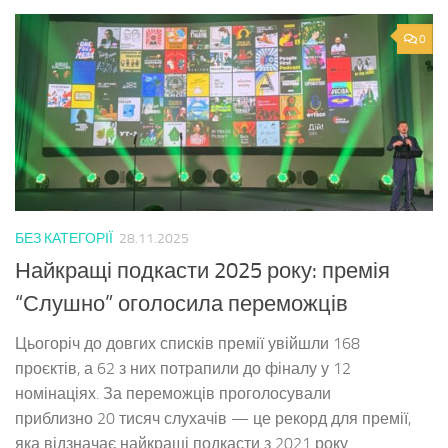
0
БЕЗ КАТЕГОРІЇ
28.11.2025
Найкращі подкасти 2025 року: премія
“Слушно” оголосила переможців
Цьогоріч до довгих списків премії увійшли 168
проєктів, а 62 з них потрапили до фіналу у 12
номінаціях. За переможців проголосували
приблизно 20 тисяч слухачів — це рекорд для премії,
яка відзначає найкращі подкасти з 2021 року.