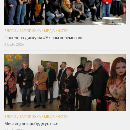
БЛОГИ
/
ЗАПОРІЗЬКА
/
МЕДІА
/
ФОТО
Панельна дискусія «Як нам перемогти»
6 БЕР, 2024
БЛОГИ
/
ЗАПОРІЗЬКА
/
МЕДІА
/
ФОТО
Мистецтво пробуджується