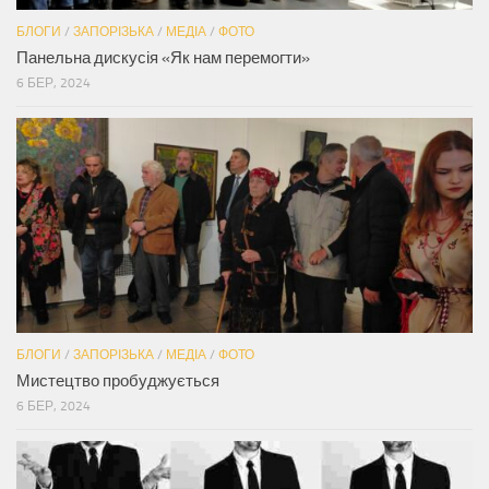
БЛОГИ
/
ЗАПОРІЗЬКА
/
МЕДІА
/
ФОТО
Панельна дискусія «Як нам перемогти»
6 БЕР, 2024
БЛОГИ
/
ЗАПОРІЗЬКА
/
МЕДІА
/
ФОТО
Мистецтво пробуджується
6 БЕР, 2024