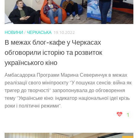
НОВИНИ
/
ЧЕРКАСЬКА
19.10.2022
В межах блог-кафе у Черкасах
обговорили історію та розвиток
українського кіно
Амбасадорка Програми Марина Северинчук в межах
реалізації свого мініпроєкту “У пошуках сенсів: війна як
тригер до творчості” запропонувала до обговорення
тему “Українське кіно: індикатор національної ідеї крізь
роки і політичні режими”.
1