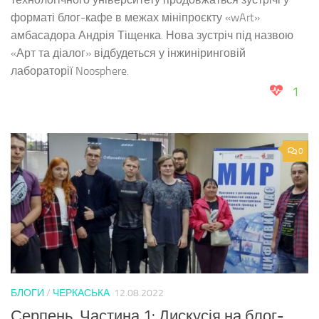
форматі блог-кафе в межах мініпроєкту «wArt»
амбасадора Андрія Тіщенка. Нова зустріч під назвою
«Арт та діалог» відбудеться у інжиніринговій
лабораторії Noosphere.
1
0
БЛОГИ
/
ЧЕРКАСЬКА
12.08.2022
Серпень. Частина 1: Дискусія на блог-