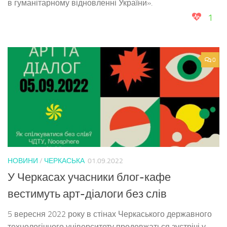
в гуманітарному відновленні України».
1
0
НОВИНИ
/
ЧЕРКАСЬКА
01.09.2022
У Черкасах учасники блог-кафе
вестимуть арт-діалоги без слів
5 вересня 2022 року в стінах Черкаського державного
технологічного університету продовжаться зустрічі у