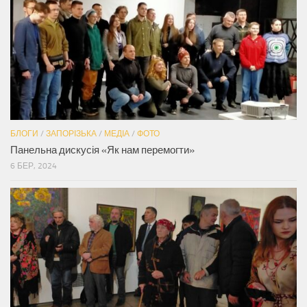
БЛОГИ
/
ЗАПОРІЗЬКА
/
МЕДІА
/
ФОТО
Панельна дискусія «Як нам перемогти»
6 БЕР, 2024