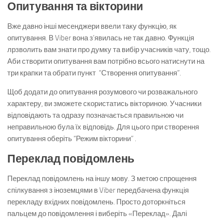
Опитування та вікторини
Вже давно інші месенджери ввели таку функцію, як
опитування. В Viber вона з’явилась не так давно. Функція
лрзволить вам знати про думку та вибір учасників чату, тощо.
Аби створити опитування вам потрібно всього натиснути на
три крапки та обрати пункт “Створення опитування”.
Щоб додати до опитування розумового чи розважального
характеру, ви зможете скористатись вікториною. Учасники
відповідають та одразу позначається правильною чи
неправильною була їх відповідь. Для цього при створення
опитування оберіть “Режим вікторини” .
Переклад повідомлень
Переклад повідомлень на іншу мову. З метою спрощення
спілкування з іноземцями в Viber передбачена функція
перекладу вхідних повідомлень. Просто доторкніться
пальцем до повідомлення і виберіть «Переклад». Далі