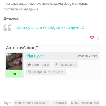
програма за допомогою перекладача Google виконає
поставлене завдання.
Джерела:
Viber запустив в Україні ряд нових функцій
0
Автор публікації
Nataly77
Офлайн 4 роки
Коментарі: 0
Публікації: 44
Реєстрація: 16-11-2021
78
Tags:
#КіровоградськаОбласть
Бібліотека
Мир у цифровий час