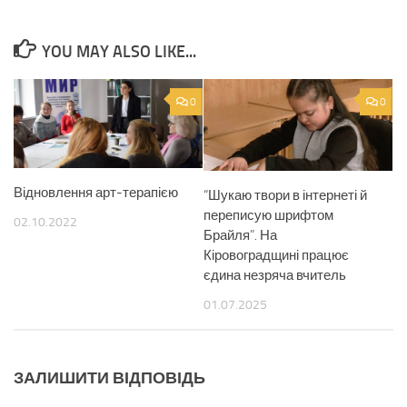
YOU MAY ALSO LIKE...
0
0
Відновлення арт-терапією
“Шукаю твори в інтернеті й
переписую шрифтом
02.10.2022
Брайля”. На
Кіровоградщині працює
єдина незряча вчитель
01.07.2025
ЗАЛИШИТИ ВІДПОВІДЬ