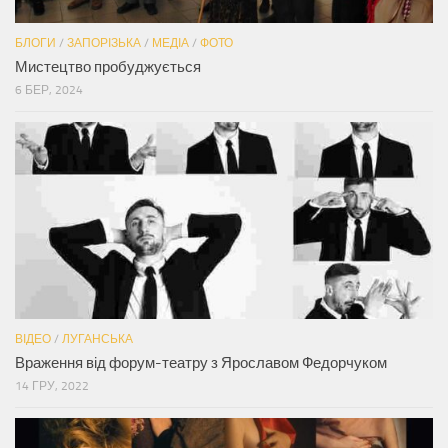
БЛОГИ
/
ЗАПОРІЗЬКА
/
МЕДІА
/
ФОТО
Мистецтво пробуджується
6 БЕР, 2024
ВІДЕО
/
ЛУГАНСЬКА
Враження від форум-театру з Ярославом Федорчуком
14 ГРУ, 2022