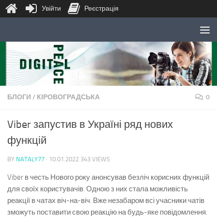
Увійти
Реєстрація
Skip to content
БЛОГИ
/
КІРОВОГРАДСЬКА
0
Viber запустив в Україні ряд нових
функцій
BY
NATALY77
·
10.01.2022
343 VIEWS
Viber в честь Нового року анонсував безліч корисних функцій
для своїх користувачів. Одною з них стала можливість
реакції в чатах віч-на-віч. Вже незабаром всі учасники чатів
зможуть поставити свою реакцію на будь-яке повідомлення.