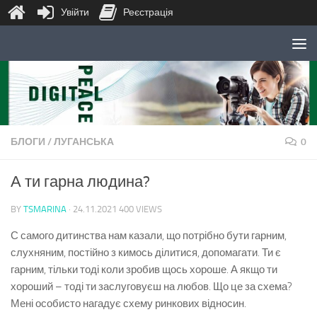
Увійти
Реєстрація
Skip to content
БЛОГИ
/
ЛУГАНСЬКА
0
А ти гарна людина?
BY
TSMARINA
·
24.11.2021
400 VIEWS
С самого дитинства нам казали, що потрібно бути гарним,
слухняним, постійно з кимось ділитися, допомагати. Ти є
гарним, тільки тоді коли зробив щось хороше. А якщо ти
хороший – тоді ти заслуговуєш на любов. Що це за схема?
Мені особисто нагадує схему ринкових відносин.