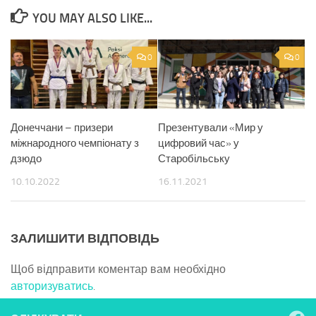
YOU MAY ALSO LIKE...
0
0
Донеччани – призери
Презентували «Мир у
міжнародного чемпіонату з
цифровий час» у
дзюдо
Старобільську
10.10.2022
16.11.2021
ЗАЛИШИТИ ВІДПОВІДЬ
Щоб відправити коментар вам необхідно
авторизуватись
.