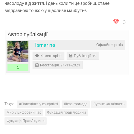
насолоду від життя. І день коли ти це зробиш, стане
відправною точкою у щасливе майбутнє.
0
Автор публікації
Tsmarina
Офлайн 5 років
Коментарі: 0
Публікації: 19
Реєстрація: 21-11-2021
1
Tags:
#Поведінка у конфлікті
Дієва громада
Луганська область
Мир у цифровий час
Фундація прав людини
ФундаціяПравЛюдини