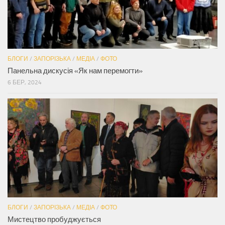
БЛОГИ
/
ЗАПОРІЗЬКА
/
МЕДІА
/
ФОТО
Панельна дискусія «Як нам перемогти»
6 БЕР, 2024
БЛОГИ
/
ЗАПОРІЗЬКА
/
МЕДІА
/
ФОТО
Мистецтво пробуджується