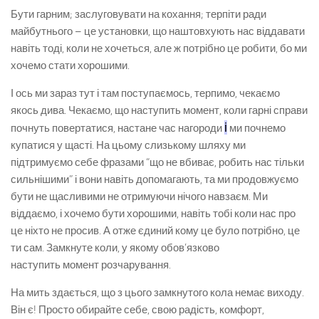
Бути гарним; заслуговувати на кохання; терпіти ради
майбутнього – це установки, що наштовхують нас віддавати
навіть тоді, коли не хочеться, але ж потрібно це робити, бо ми
хочемо стати хорошими.
І ось ми зараз тут і там поступаємось, терпимо, чекаємо
якось дива. Чекаємо, що наступить момент, коли гарні справи
і
почнуть повертатися, настане час нагороди
ми почнемо
купатися у щасті. На цьому слизькому шляху ми
підтримуємо себе фразами “що не вбиває, робить нас тільки
сильнішими” і вони навіть допомагають, та ми продовжуємо
бути не щасливими не отримуючи нічого навзаєм. Ми
віддаємо, і хочемо бути хорошими, навіть тобі коли нас про
це ніхто не просив. А отже єдиний кому це було потрібно, це
ти сам. Замкнуте коли, у якому обов’язково
наступить момент розчарування.
На мить здається, що з цього замкнутого кола немає виходу.
Він є! Просто обирайте себе, свою радість, комфорт,