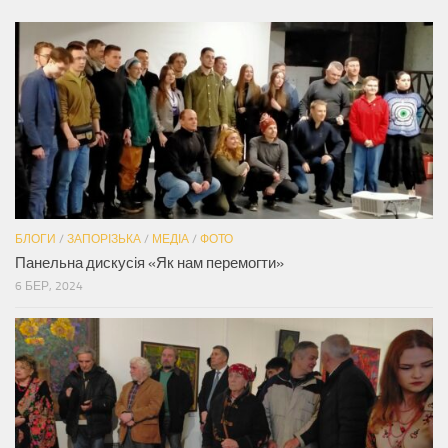
БЛОГИ
/
ЗАПОРІЗЬКА
/
МЕДІА
/
ФОТО
Панельна дискусія «Як нам перемогти»
6 БЕР, 2024