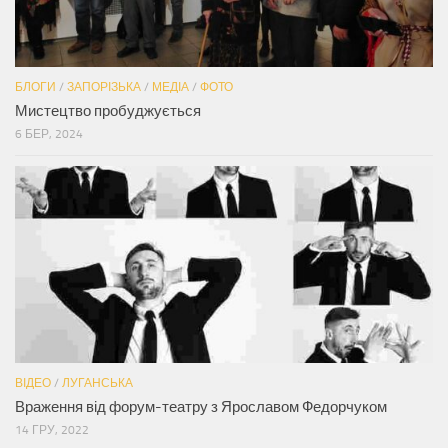
БЛОГИ
/
ЗАПОРІЗЬКА
/
МЕДІА
/
ФОТО
Мистецтво пробуджується
6 БЕР, 2024
ВІДЕО
/
ЛУГАНСЬКА
Враження від форум-театру з Ярославом Федорчуком
14 ГРУ, 2022