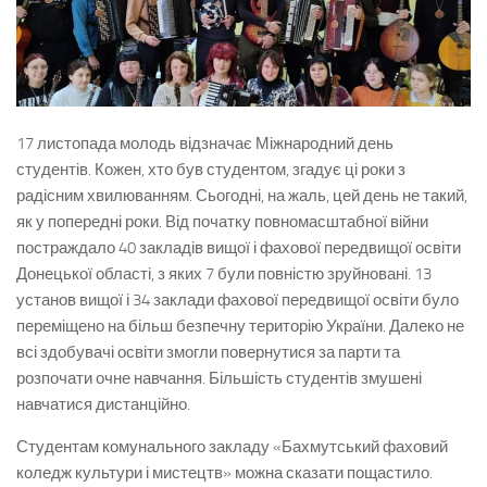
17 листопада молодь відзначає Міжнародний день
студентів. Кожен, хто був студентом, згадує ці роки з
радісним хвилюванням. Сьогодні, на жаль, цей день не такий,
як у попередні роки. Від початку повномасштабної війни
постраждало 40 закладів вищої і фахової передвищої освіти
Донецької області, з яких 7 були повністю зруйновані. 13
установ вищої і 34 заклади фахової передвищої освіти було
переміщено на більш безпечну територію України. Далеко не
всі здобувачі освіти змогли повернутися за парти та
розпочати очне навчання. Більшість студентів змушені
навчатися дистанційно.
Студентам комунального закладу «Бахмутський фаховий
коледж культури і мистецтв» можна сказати пощастило.