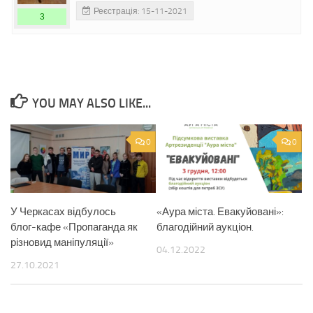
Реєстрація: 15-11-2021
3
YOU MAY ALSO LIKE...
0
0
У Черкасах відбулось
«Аура міста. Евакуйовані»:
блог-кафе «Пропаганда як
благодійний аукціон.
різновид маніпуляції»
04.12.2022
27.10.2021