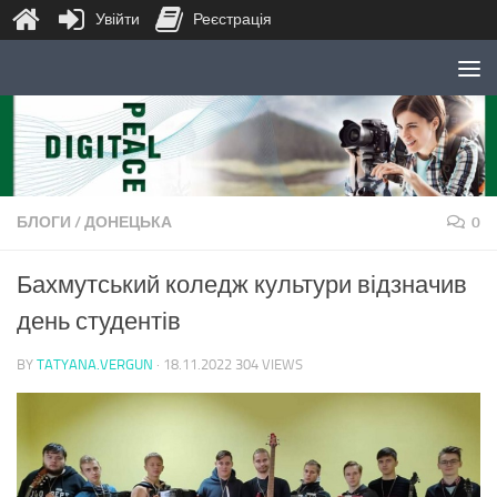
Увійти
Реєстрація
Skip to content
БЛОГИ
/
ДОНЕЦЬКА
0
Бахмутський коледж культури відзначив
день студентів
BY
TATYANA.VERGUN
·
18.11.2022
304 VIEWS