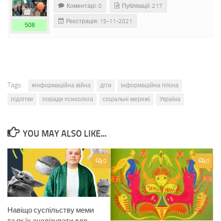
Коментарі: 0
Публікації: 217
Реєстрація: 15-11-2021
508
Tags:
#інформаційна війна
діти
інформаційна гігієна
підлітки
поради психолога
соціальні мережі
Україна
YOU MAY ALSO LIKE...
0
0
Навіщо суспільству меми