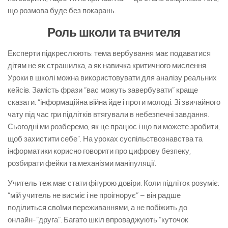
що розмова буде без покарань.
Роль школи та вчителя
Експерти підкреслюють: тема вербування має подаватися
дітям не як страшилка, а як навичка критичного мислення.
Уроки в школі можна використовувати для аналізу реальних
кейсів. Замість фрази “вас можуть завербувати” краще
сказати: “інформаційна війна йде і проти молоді. Зі звичайного
чату під час гри підлітків втягували в небезпечні завдання.
Сьогодні ми розберемо, як це працює і що ви можете зробити,
щоб захистити себе”. На уроках суспільствознавства та
інформатики корисно говорити про цифрову безпеку,
розбирати фейки та механізми маніпуляції.
Учитель теж має стати фігурою довіри. Коли підліток розуміє:
“мій учитель не висміє і не проігнорує” – він радше
поділиться своїми переживаннями, а не побіжить до
онлайн-“друга”. Багато шкіл впроваджують “куточок