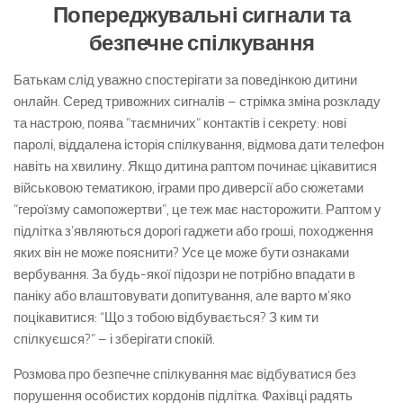
Попереджувальні сигнали та
безпечне спілкування
Батькам слід уважно спостерігати за поведінкою дитини
онлайн. Серед тривожних сигналів – стрімка зміна розкладу
та настрою, поява “таємничих” контактів і секрету: нові
паролі, віддалена історія спілкування, відмова дати телефон
навіть на хвилину. Якщо дитина раптом починає цікавитися
військовою тематикою, іграми про диверсії або сюжетами
“героїзму самопожертви”, це теж має насторожити. Раптом у
підлітка з’являються дорогі гаджети або гроші, походження
яких він не може пояснити? Усе це може бути ознаками
вербування. За будь-якої підозри не потрібно впадати в
паніку або влаштовувати допитування, але варто м’яко
поцікавитися: “Що з тобою відбувається? З ким ти
спілкуєшся?” – і зберігати спокій.
Розмова про безпечне спілкування має відбуватися без
порушення особистих кордонів підлітка. Фахівці радять