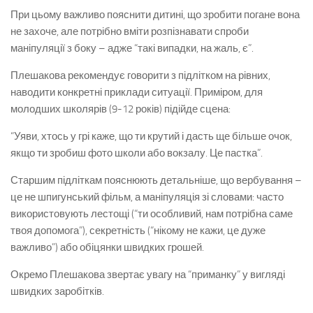
При цьому важливо пояснити дитині, що зробити погане вона
не захоче, але потрібно вміти розпізнавати спроби
маніпуляції з боку – адже “такі випадки, на жаль, є”.
Плешакова рекомендує говорити з підлітком на рівних,
наводити конкретні приклади ситуації. Приміром, для
молодших школярів (9-12 років) підійде сцена:
“Уяви, хтось у грі каже, що ти крутий і дасть ще більше очок,
якщо ти зробиш фото школи або вокзалу. Це пастка”.
Старшим підліткам пояснюють детальніше, що вербування –
це не шпигунський фільм, а маніпуляція зі словами: часто
використовують лестощі (“ти особливий, нам потрібна саме
твоя допомога”), секретність (“нікому не кажи, це дуже
важливо”) або обіцянки швидких грошей.
Окремо Плешакова звертає увагу на “приманку” у вигляді
швидких заробітків.