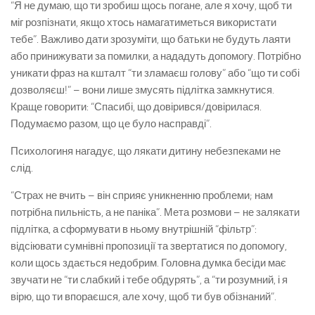
“Я не думаю, що ти зробиш щось погане, але я хочу, щоб ти
міг розпізнати, якщо хтось намагатиметься використати
тебе”. Важливо дати зрозуміти, що батьки не будуть лаяти
або принижувати за помилки, а нададуть допомогу. Потрібно
уникати фраз на кшталт “ти зламаєш голову” або “що ти собі
дозволяєш!” – вони лише змусять підлітка замкнутися.
Краще говорити: “Спасибі, що довірився/довірилася.
Подумаємо разом, що це було насправді”.
Психологиня нагадує, що лякати дитину небезпеками не
слід.
“Страх не вчить – він сприяє уникненню проблеми; нам
потрібна пильність, а не паніка”. Мета розмови – не залякати
підлітка, а сформувати в ньому внутрішній “фільтр”:
відсіювати сумнівні пропозиції та звертатися по допомогу,
коли щось здається недобрим. Головна думка бесіди має
звучати не “ти слабкий і тебе обдурять”, а “ти розумний, і я
вірю, що ти впораєшся, але хочу, щоб ти був обізнаний”.