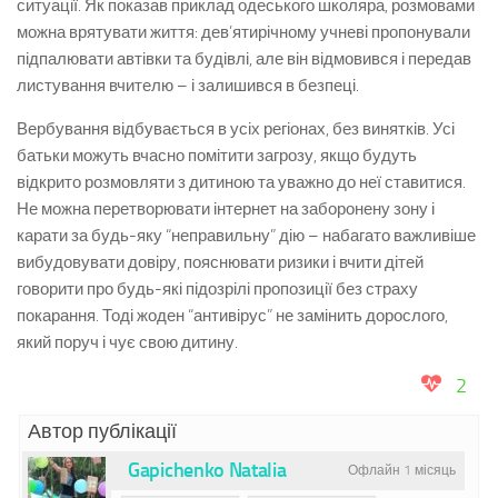
ситуації. Як показав приклад одеського школяра, розмовами
можна врятувати життя: дев’ятирічному учневі пропонували
підпалювати автівки та будівлі, але він відмовився і передав
листування вчителю – і залишився в безпеці.
Вербування відбувається в усіх регіонах, без винятків. Усі
батьки можуть вчасно помітити загрозу, якщо будуть
відкрито розмовляти з дитиною та уважно до неї ставитися.
Не можна перетворювати інтернет на заборонену зону і
карати за будь-яку “неправильну” дію – набагато важливіше
вибудовувати довіру, пояснювати ризики і вчити дітей
говорити про будь-які підозрілі пропозиції без страху
покарання. Тоді жоден “антивірус” не замінить дорослого,
який поруч і чує свою дитину.
2
Автор публікації
Gapichenko Natalia
Офлайн 1 місяць