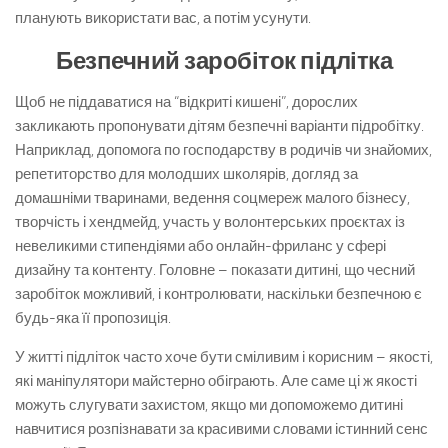
планують використати вас, а потім усунути.
Безпечний заробіток підлітка
Щоб не піддаватися на “відкриті кишені”, дорослих
закликають пропонувати дітям безпечні варіанти підробітку.
Наприклад, допомога по господарству в родичів чи знайомих,
репетиторство для молодших школярів, догляд за
домашніми тваринами, ведення соцмереж малого бізнесу,
творчість і хендмейд, участь у волонтерських проєктах із
невеликими стипендіями або онлайн-фриланс у сфері
дизайну та контенту. Головне – показати дитині, що чесний
заробіток можливий, і контролювати, наскільки безпечною є
будь-яка її пропозиція.
У житті підліток часто хоче бути сміливим і корисним – якості,
які маніпулятори майстерно обіграють. Але саме ці ж якості
можуть слугувати захистом, якщо ми допоможемо дитині
навчитися розпізнавати за красивими словами істинний сенс