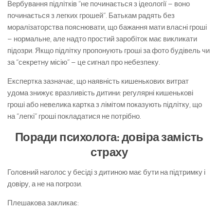
Вербування підлітків “не починається з ідеології – воно
починається з легких грошей”. Батькам радять без
моралізаторства пояснювати, що бажання мати власні гроші
– нормальне, але надто простий заробіток має викликати
підозри. Якщо підлітку пропонують гроші за фото будівель чи
за “секретну місію” – це сигнал про небезпеку.
Експертка зазначає, що наявність кишенькових витрат
удома знижує вразливість дитини: регулярні кишенькові
гроші або невелика картка з лімітом показують підлітку, що
на “легкі” гроші покладатися не потрібно.
Поради психолога: довіра замість
страху
Головний наголос у бесіді з дитиною має бути на підтримку і
довіру, а не на погрози.
Плешакова закликає: