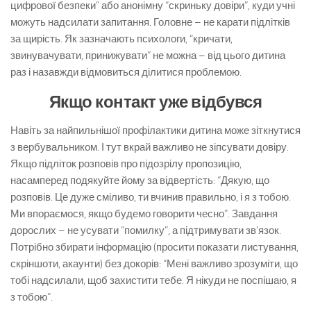
цифрової безпеки” або анонімну “скриньку довіри”, куди учні
можуть надсилати запитання. Головне – не карати підлітків
за щирість. Як зазначають психологи, “кричати,
звинувачувати, принижувати” не можна – від цього дитина
раз і назавжди відмовиться ділитися проблемою.
Якщо контакт уже відбувся
Навіть за найпильнішої профілактики дитина може зіткнутися
з вербувальником. І тут вкрай важливо не зіпсувати довіру.
Якщо підліток розповів про підозрілу пропозицію,
насамперед подякуйте йому за відвертість: “Дякую, що
розповів. Це дуже сміливо, ти вчинив правильно, і я з тобою.
Ми впораємося, якщо будемо говорити чесно”. Завдання
дорослих – не усувати “помилку”, а підтримувати зв’язок.
Потрібно збирати інформацію (просити показати листування,
скріншоти, акаунти) без докорів: “Мені важливо зрозуміти, що
тобі надсилали, щоб захистити тебе. Я нікуди не поспішаю, я
з тобою”.