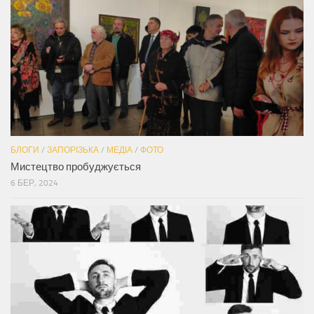
БЛОГИ
/
ЗАПОРІЗЬКА
/
МЕДІА
/
ФОТО
Мистецтво пробуджується
6 БЕР, 2024