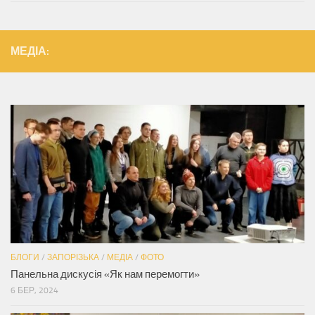
МЕДІА:
БЛОГИ
/
ЗАПОРІЗЬКА
/
МЕДІА
/
ФОТО
Панельна дискусія «Як нам перемогти»
6 БЕР, 2024