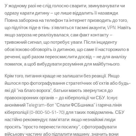
У жодному разі не слід голосно сварити, звинувачувати чи
одразу карати дитину – це лише віддалить її назавжди.
Повна заборона на телефон та інтернет призводить до того,
що підліток піде в тінь: з’являться таємні акаунти, VPN. Навіть
якщо загроза не реалізувалася, сам факт контакту –
тривожний сигнал, що потребує уваги. Після інциденту
обов’язково обговоріть із дитиною, що саме її насторожило в
реченні, щоб разом переосмислити досвід – не для аналізу
помилок, а щоб вибудувати розуміння для майбутнього.
Крім того, питання краще не залишати без реакції. Якщо
йшлося про фотографування стратегічних об’єктів або будь-
які дії “на благо ворога”, батьки мають звернутися до
правоохоронних органів – до кіберполіції чи СБУ. Існує
анонімний Telegram-бот “Спали ФСБшника” і гаряча лінія
кіберполіції (0-800-50-51-70) для таких повідомлень. СБУ
настійно рекомендує пам’ятати: якщо незнайомі люди
просять “просто перенести посилку”, сфотографувати
військову частину або підпалити машину, значить вони