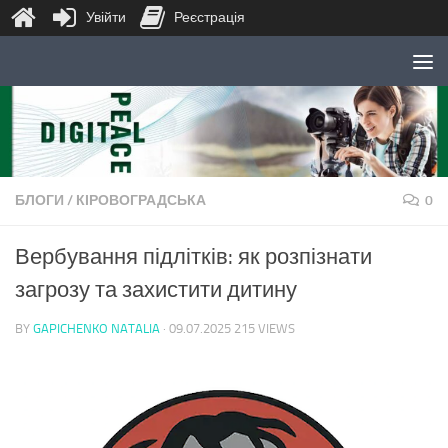
Увійти
Реєстрація
Skip to content
БЛОГИ
/
КІРОВОГРАДСЬКА
0
Вербування підлітків: як розпізнати
загрозу та захистити дитину
BY
GAPICHENKO NATALIA
·
09.07.2025
215 VIEWS