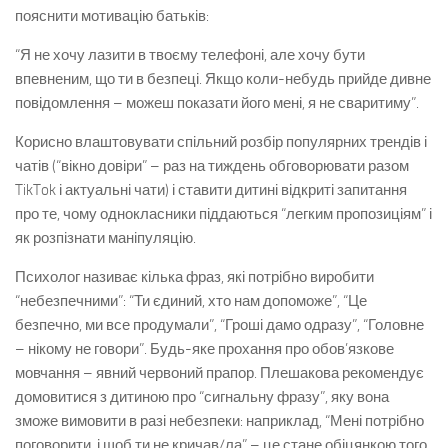
пояснити мотивацію батьків:
“Я не хочу лазити в твоєму телефоні, але хочу бути
впевненим, що ти в безпеці. Якщо коли-небудь прийде дивне
повідомлення – можеш показати його мені, я не сваритиму”.
Корисно влаштовувати спільний розбір популярних трендів і
чатів (“вікно довіри” – раз на тиждень обговорювати разом
TikTok і актуальні чати) і ставити дитині відкриті запитання
про те, чому однокласники піддаються “легким пропозиціям” і
як розпізнати маніпуляцію.
Психолог називає кілька фраз, які потрібно виробити
“небезпечними”: “Ти єдиний, хто нам допоможе”, “Це
безпечно, ми все продумали”, “Гроші дамо одразу”, “Головне
– нікому не говори”. Будь-яке прохання про обов’язкове
мовчання – явний червоний прапор. Плешакова рекомендує
домовитися з дитиною про “сигнальну фразу”, яку вона
зможе вимовити в разі небезпеки: наприклад, “Мені потрібно
поговорити, і щоб ти не кричав/ла” – це стане обіцянкою того,