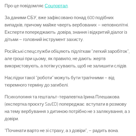
Про це повідомляє
Соцпортал
.
За даними СБУ, вже зафіксовано понад 600 подібних
випадків, причому майже чверть вербованих – неповнолітні.
Експерти попереджають: довіра, знання і відкритий діалог із
дітьми – головний інструмент захисту.
Російські спецслужби обіцяють підліткам “легкий заробіток”,
але гроші при цьому, як правило, не дають: жертв
використовують, а потім усувають, щоб не залишити слідів.
Наслідки такої “роботи” можуть бути трагічними – від
тюремного терміну до загибелі.
Психологиня та гештальт-терапевтка Ірина Плешакова
(експертка проєкту SavED) попереджає: вступати в розмову
на тему вербування з дитиною потрібно не з залякування, а з
довіри.
“Починати варто не зі страху, а з довіри”, – радить вона.