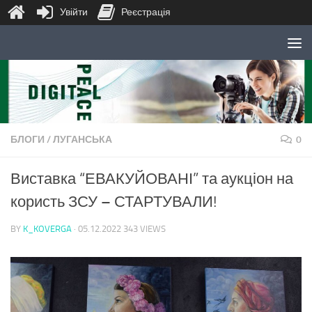
Увійти
Реєстрація
Skip to content
БЛОГИ
/
ЛУГАНСЬКА
0
Виставка “ЕВАКУЙОВАНІ” та аукціон на
користь ЗСУ – СТАРТУВАЛИ!
BY
K_KOVERGA
·
05.12.2022
343 VIEWS