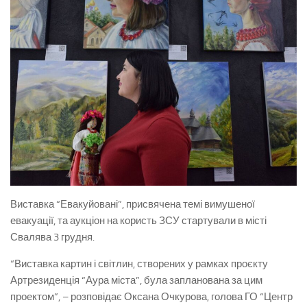
Виставка “Евакуйовані”, присвячена темі вимушеної
евакуації, та аукціон на користь ЗСУ стартували в місті
Свалява 3 грудня.
“Виставка картин і світлин, створених у рамках проєкту
Артрезиденція “Аура міста”, була запланована за цим
проектом”, – розповідає Оксана Очкурова, голова ГО “Центр