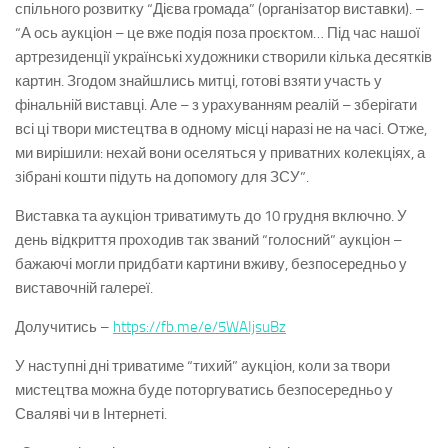
спільного розвитку “Дієва громада” (організатор виставки). –
“А ось аукціон – це вже подія поза проєктом… Під час нашої
артрезиденції українські художники створили кілька десятків
картин. Згодом знайшлись митці, готові взяти участь у
фінальній виставці. Але – з урахуванням реалій – зберігати
всі ці твори мистецтва в одному місці наразі не на часі. Отже,
ми вирішили: нехай вони оселяться у приватних колекціях, а
зібрані кошти підуть на допомогу для ЗСУ”.
Виставка та аукціон триватимуть до 10 грудня включно. У
день відкриття проходив так званий “голосний” аукціон –
бажаючі могли придбати картини вживу, безпосередньо у
виставочній галереї.
Долучитись –
https://fb.me/e/5WAIjsuBz
У наступні дні триватиме “тихий” аукціон, коли за твори
мистецтва можна буде поторгуватись безпосередньо у
Сваляві чи в Інтернеті.