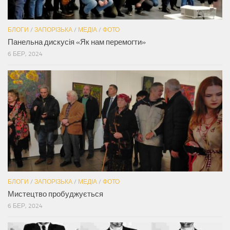
БЛОГИ
/
ЗАПОРІЗЬКА
/
МЕДІА
/
ФОТО
Панельна дискусія «Як нам перемогти»
6 БЕР, 2024
БЛОГИ
/
ЗАПОРІЗЬКА
/
МЕДІА
/
ФОТО
Мистецтво пробуджується
6 БЕР, 2024