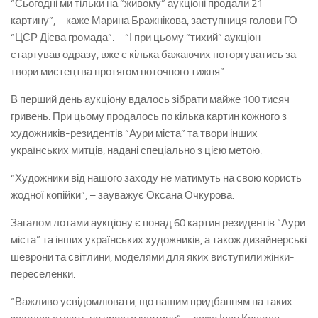
“Сьогодні ми тільки на “живому” аукціоні продали 21
картину”, – каже Марина Бражнікова, заступниця голови ГО
“ЦСР Дієва громада”. – “І при цьому “тихий” аукціон
стартував одразу, вже є кілька бажаючих поторгуватись за
твори мистецтва протягом поточного тижня”.
В перший день аукціону вдалось зібрати майже 100 тисяч
гривень. При цьому продалось по кілька картин кожного з
художників-резидентів “Аури міста” та твори інших
українських митців, надані спеціально з цією метою.
“Художники від нашого заходу не матимуть на свою користь
жодної копійки”, – зауважує Оксана Очкурова.
Загалом лотами аукціону є понад 60 картин резидентів “Аури
міста” та інших українських художників, а також дизайнерські
шеврони та світлини, моделями для яких виступили жінки-
переселенки.
“Важливо усвідомлювати, що нашим придбанням на таких