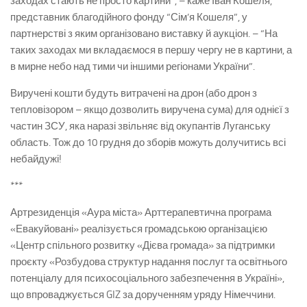
заходах стають не просто картини”, – каже Іван Кошеля,
представник благодійного фонду “Сім’я Кошеля”, у
партнерстві з яким організовано виставку й аукціон. – “На
таких заходах ми вкладаємося в першу чергу не в картини, а
в мирне небо над тими чи іншими регіонами України”.
Виручені кошти будуть витрачені на дрон (або дрон з
тепловізором – якщо дозволить виручена сума) для однієї з
частин ЗСУ, яка наразі звільняє від окупантів Луганську
область. Тож до 10 грудня до зборів можуть долучитись всі
небайдужі!
***
Артрезиденція «Аура міста» Арттерапевтична програма
«Евакуйовані» реалізується громадською організацією
«Центр спільного розвитку «Дієва громада» за підтримки
проєкту «Розбудова структур надання послуг та освітнього
потенціалу для психосоціального забезпечення в Україні»,
що впроваджується GIZ за дорученням уряду Німеччини.