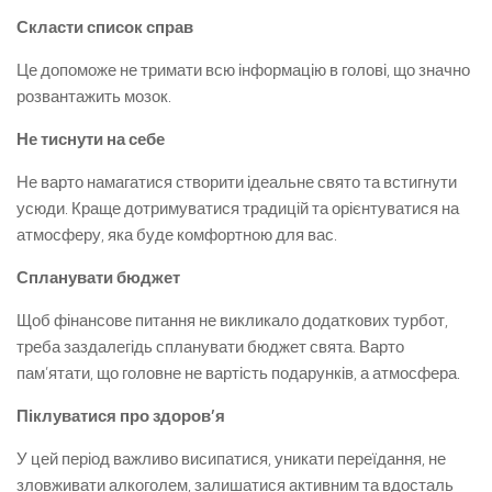
Скласти список справ
Це допоможе не тримати всю інформацію в голові, що значно
розвантажить мозок.
Не тиснути на себе
Не варто намагатися створити ідеальне свято та встигнути
усюди. Краще дотримуватися традицій та орієнтуватися на
атмосферу, яка буде комфортною для вас.
Спланувати бюджет
Щоб фінансове питання не викликало додаткових турбот,
треба заздалегідь спланувати бюджет свята. Варто
пам’ятати, що головне не вартість подарунків, а атмосфера.
Піклуватися про здоров’я
У цей період важливо висипатися, уникати переїдання, не
зловживати алкоголем, залишатися активним та вдосталь