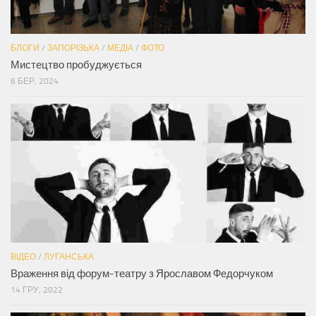
БЛОГИ
/
ЗАПОРІЗЬКА
/
МЕДІА
/
ФОТО
Мистецтво пробуджується
6 БЕР, 2024
ВІДЕО
/
ЛУГАНСЬКА
Враження від форум-театру з Ярославом Федорчуком
14 ГРУ, 2022