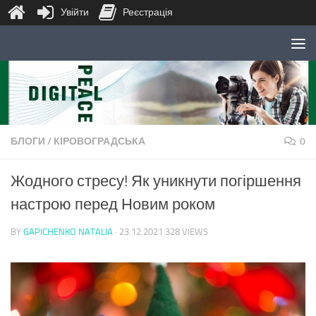
Увійти
Реєстрація
Skip to content
БЛОГИ
/
КІРОВОГРАДСЬКА
0
Жодного стресу! Як уникнути погіршення
настрою перед Новим роком
BY
GAPICHENKO NATALIA
·
23.12.2021
328 VIEWS