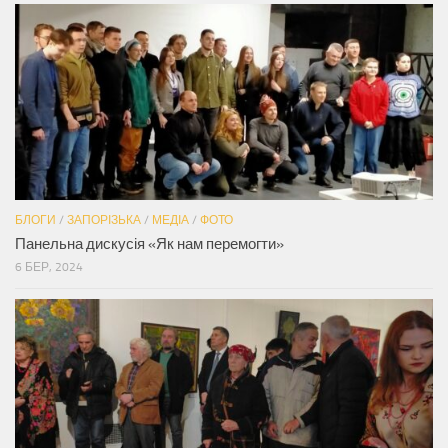
БЛОГИ
/
ЗАПОРІЗЬКА
/
МЕДІА
/
ФОТО
Панельна дискусія «Як нам перемогти»
6 БЕР, 2024