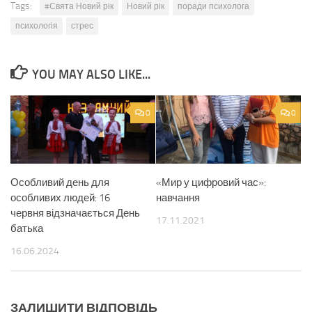
Tags:
#Свята Новий рік
Новий рік
поради психолога
психологія
стрес
YOU MAY ALSO LIKE...
0
0
Особливий день для
«Мир у цифровий час»:
особливих людей: 16
навчання
червня відзначається День
17.11.2021
батька
16.06.2024
ЗАЛИШИТИ ВІДПОВІДЬ