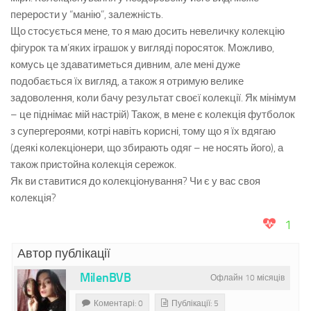
перерости у “манію”, залежність.
Що стосується мене, то я маю досить невеличку колекцію
фігурок та м’яких іграшок у вигляді поросяток. Можливо,
комусь це здаватиметься дивним, але мені дуже
подобається їх вигляд, а також я отримую велике
задоволення, коли бачу результат своєї колекції. Як мінімум
– це піднімає мій настрій) Також, в мене є колекція футболок
з супергероями, котрі навіть корисні, тому що я їх вдягаю
(деякі колекціонери, що збирають одяг – не носять його), а
також пристойна колекція сережок.
Як ви ставитися до колекціонування? Чи є у вас своя
колекція?
1
Автор публікації
MilenBVB
Офлайн 10 місяців
Коментарі: 0
Публікації: 5