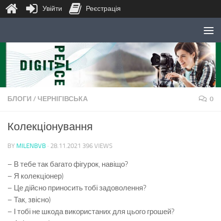
Увійти
Реєстрація
Skip to content
БЛОГИ
/
ЧЕРНІГІВСЬКА
0
Колекціонування
BY
MILENBVB
·
28.11.2021
396 VIEWS
– В тебе так багато фігурок, навіщо?
– Я колекціонер)
– Це дійсно приносить тобі задоволення?
– Так, звісно)
– І тобі не шкода використаних для цього грошей?