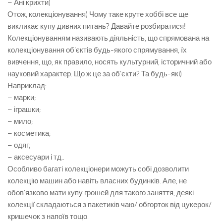
– Ані крихти)
Отож, колекціонування) Чому таке круте хоббі все ще
викликає купу дивних питань? Давайте розбиратися!
Колекціонуванням називають діяльність, що спрямована на
колекціонування об’єктів будь-якого спрямування, їх
вивчення, що, як правило, носять культурний, історичний або
науковий характер. Що ж це за об’єкти? Та будь-які)
Наприклад:
– марки;
– іграшки;
– мило;
– косметика;
– одяг;
– аксесуари і тд..
Особливо багаті колекціонери можуть собі дозволити
колекцію машин або навіть власних будинків. Але, не
обов’язково мати купу грошей для такого заняття, деякі
колекції складаються з пакетиків чаю/ обгорток від цукерок/
кришечок з напоїв тощо.