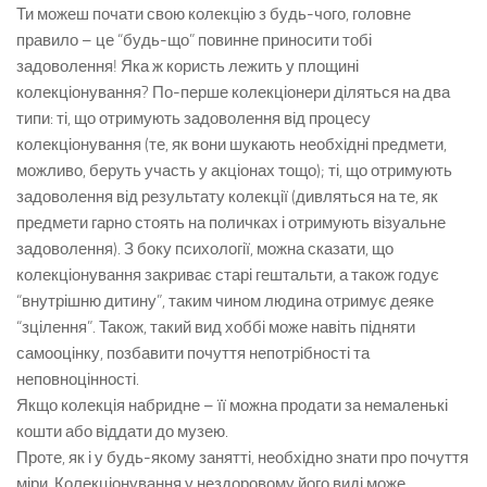
Ти можеш почати свою колекцію з будь-чого, головне
правило – це “будь-що” повинне приносити тобі
задоволення! Яка ж користь лежить у площині
колекціонування? По-перше колекціонери діляться на два
типи: ті, що отримують задоволення від процесу
колекціонування (те, як вони шукають необхідні предмети,
можливо, беруть участь у акціонах тощо); ті, що отримують
задоволення від результату колекції (дивляться на те, як
предмети гарно стоять на поличках і отримують візуальне
задоволення). З боку психології, можна сказати, що
колекціонування закриває старі гештальти, а також годує
“внутрішню дитину”, таким чином людина отримує деяке
“зцілення”. Також, такий вид хоббі може навіть підняти
самооцінку, позбавити почуття непотрібності та
неповноцінності.
Якщо колекція набридне – її можна продати за немаленькі
кошти або віддати до музею.
Проте, як і у будь-якому занятті, необхідно знати про почуття
міри. Колекціонування у нездоровому його виді може