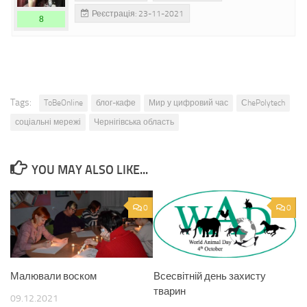
Реєстрація: 23-11-2021
8
Tags:
ToBeOnline
блог-кафе
Мир у цифровий час
СhePolytech
соціальні мережі
Чернігівська область
YOU MAY ALSO LIKE...
0
0
Малювали воском
Всесвітній день захисту
тварин
09.12.2021