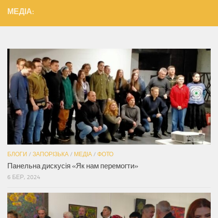
МЕДІА:
БЛОГИ
/
ЗАПОРІЗЬКА
/
МЕДІА
/
ФОТО
Панельна дискусія «Як нам перемогти»
6 БЕР, 2024