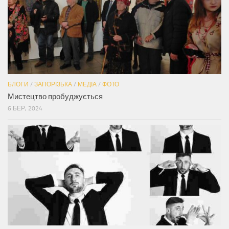
БЛОГИ
/
ЗАПОРІЗЬКА
/
МЕДІА
/
ФОТО
Мистецтво пробуджується
6 БЕР, 2024