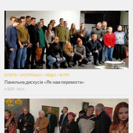
БЛОГИ
/
ЗАПОРІЗЬКА
/
МЕДІА
/
ФОТО
Панельна дискусія «Як нам перемогти»
6 БЕР, 2024