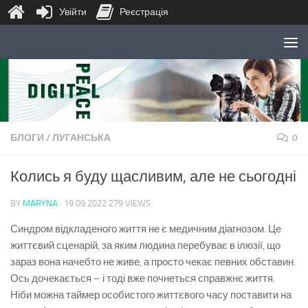
Увійти
Реєстрація
Skip to content
БЛОГИ
/
ЛУГАНСЬКА
0
Колись я буду щасливим, але не сьогодні
BY
MARYNA
·
19.09.2022
279 VIEWS
Синдром відкладеного життя не є медичним діагнозом. Це
життєвий сценарій, за яким людина перебуває в ілюзії, що
зараз вона начебто не живе, а просто чекає певних обставин.
Ось дочекається – і тоді вже почнеться справжнє життя.
Ніби можна таймер особистого життєвого часу поставити на