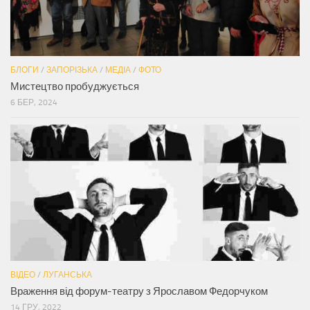
БЛОГИ
/
ЗАПОРІЗЬКА
/
МЕДІА
/
ФОТО
Мистецтво пробуджується
6 БЕР, 2024
ВІДЕО
/
ЛУГАНСЬКА
Враження від форум-театру з Ярославом Федорчуком
14 ГРУ, 2022