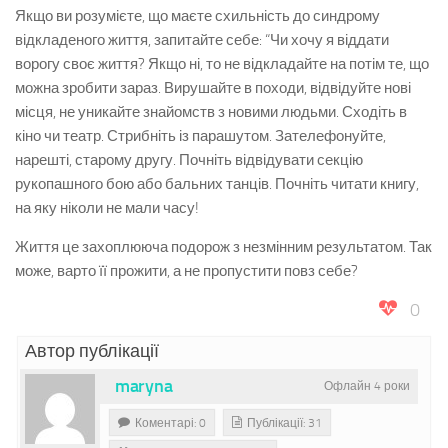
Якщо ви розумієте, що маєте схильність до синдрому
відкладеного життя, запитайте себе: “Чи хочу я віддати
ворогу своє життя? Якщо ні, то не відкладайте на потім те, що
можна зробити зараз. Вирушайте в походи, відвідуйте нові
місця, не уникайте знайомств з новими людьми. Сходіть в
кіно чи театр. Стрибніть із парашутом. Зателефонуйте,
нарешті, старому другу. Почніть відвідувати секцію
рукопашного бою або бальних танців. Почніть читати книгу,
на яку ніколи не мали часу!
Життя це захоплююча подорож з незмінним результатом. Так
може, варто її прожити, а не пропустити повз себе?
0
Автор публікації
maryna
Офлайн 4 роки
Коментарі: 0
Публікації: 31