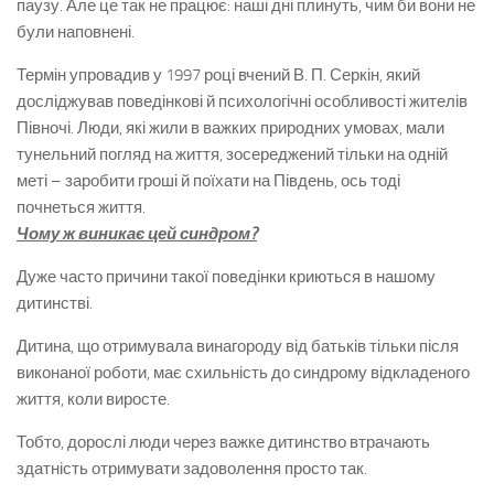
паузу. Але це так не працює: наші дні плинуть, чим би вони не
були наповнені.
Термін упровадив у 1997 році вчений В. П. Серкін, який
досліджував поведінкові й психологічні особливості жителів
Півночі. Люди, які жили в важких природних умовах, мали
тунельний погляд на життя, зосереджений тільки на одній
меті – заробити гроші й поїхати на Південь, ось тоді
почнеться життя.
Чому ж виникає цей синдром?
Дуже часто причини такої поведінки криються в нашому
дитинстві.
Дитина, що отримувала винагороду від батьків тільки після
виконаної роботи, має схильність до синдрому відкладеного
життя, коли виросте.
Тобто, дорослі люди через важке дитинство втрачають
здатність отримувати задоволення просто так.