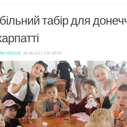
більний табір для донеч
карпатті
ANA.VERGUN
·
08.08.2022
256 VIEWS