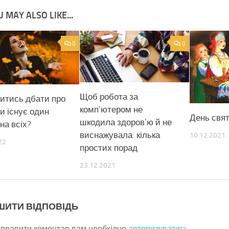
 MAY ALSO LIKE...
0
0
Щоб робота за
читись дбати про
комп’ютером не
чи існує один
День свят
шкодила здоров’ю й не
на всіх?
виснажувала: кілька
10.12.2021
22
простих порад
23.12.2021
ШИТИ ВІДПОВІДЬ
дправити коментар вам необхідно
авторизуватись
.