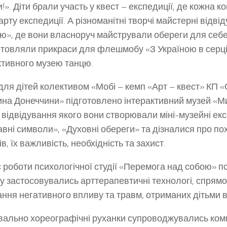
и!». Діти брали участь у квест – експедиції, де кожна 
арту експедиції. А різноманітні творчі майстерні відв
ю», де вони власноруч майстрували обереги для себе 
отовляли прикраси для флешмобу «З Україною в серці
ктивного музею танцю.
для дітей колективом «Мобі – кемп «Арт – квест» К
на Донеччини» підготовлено інтерактивний музей «Ми
с відвідування якого вони створювали міні-музейні екс
вні символи», «Духовні обереги» та дізналися про п
в, їх важливість, необхідність та захист.
с роботи психологічної студії «Перемога над собою» 
у застосовувались арттерапевтичні технологі, спрямо
ння негативного впливу та травм, отриманих дітьми в
ально хореографічні руханки супроводжувались комп