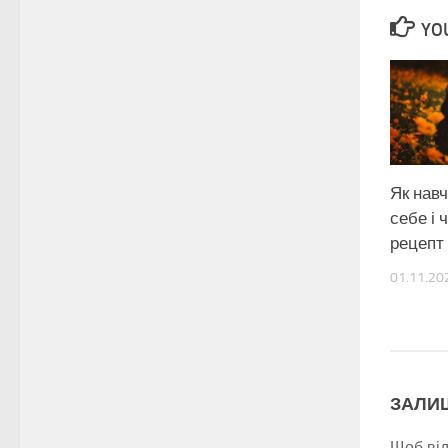
YOU
Як нав
себе і 
рецепт 
01.11.20
ЗАЛИ
Щоб ві