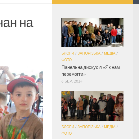
чан на
БЛОГИ
/
ЗАПОРІЗЬКА
/
МЕДІА
/
ФОТО
Панельна дискусія «Як нам
перемогти»
6 БЕР, 2024
БЛОГИ
/
ЗАПОРІЗЬКА
/
МЕДІА
/
ФОТО