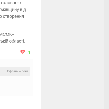
е головною
тьківщину від
о створення
ОДМСОК»
кій області.
1
Офлайн 4 роки