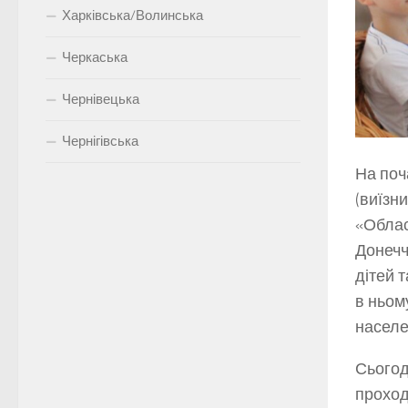
Харківська/Волинська
Черкаська
Чернівецька
Чернігівська
На поч
(виїзн
«Облас
Донечч
дітей 
в ньом
населе
Сьогод
проход