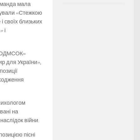
команда мала
ідували «Стежкою
і своїх близьких
» і
П «ОДМСОК»
р для України»,
позиції
оходження
психологом
вані на
наслідок війни.
озицією пісні