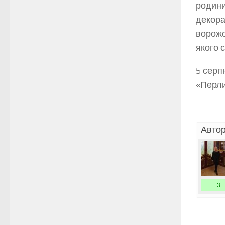
родини
декора
ворожо
якого 
5 серп
«Перли
Автор
3