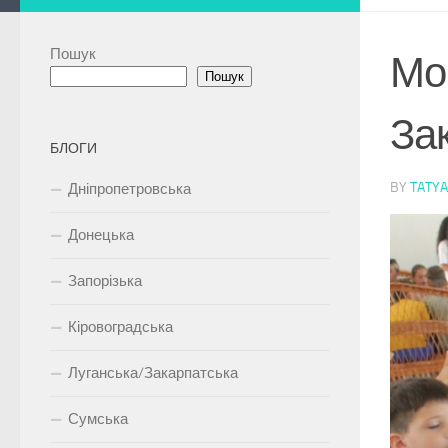
Пошук
Мо
Пошук
За
БЛОГИ
BY
TATY
Дніпропетровська
Донецька
Запорізька
Кіровоградська
Луганська/Закарпатська
Сумська