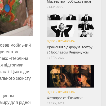
Мистецтво пробуджується
6 БЕР, 2024
ВІДЕО
/
ЛУГАНСЬКА
цював мобільний
Враження від форум-театру
приємства
з Ярославом Федорчуком
лекс «Перлина
14 ГРУ, 2022
я підтримки
ласті, Цього дня
ального захисту
ВІДЕО
/
ЛУГАНСЬКА
инципом
Фотопроект “Розкажи”
миру для рідної
13 ГРУ, 2022