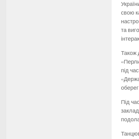
Україн
свою к
настро
та виг
інтера
Також 
«Перли
під ча
«Держа
оберегі
Під ча
заклад
подола
Танцюв