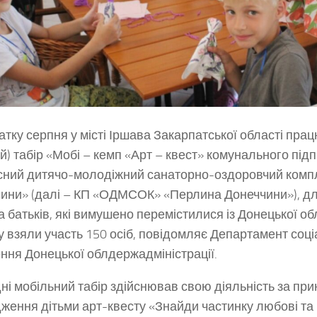
атку серпня у місті Іршава Закарпатської області пра
ий) табір «Мобі – кемп «Арт – квест» комунального під
ний дитячо-молодіжний санаторно-оздоровчий комп
ини» (далі – КП «ОДМСОК» «Перлина Донеччини»), дл
та батьків, які вимушено перемістилися із Донецької об
у взяли участь 150 осіб, повідомляє Департамент соці
ння Донецької облдержадміністрації.
ні мобільний табір здійснював свою діяльність за пр
ження дітьми арт-квесту «Знайди частинку любові та 