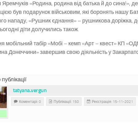
 Яремчуків «Родина, родина від батька й до сина!», д
цією був подарунок військовим, які боронять нашу Ба
го нападу, «Рушник єднання» – рушникова доріжка, д
сьогодні діти долучились також.
ня мобільний табір «Мобі – кемп «Арт – квест» КП «
на Донеччини» завершив свою діяльність у Закарпатсь
 публікації
tatyana.vergun
Коментарі: 0
Публікації: 150
Реєстрація: 15-11-2021