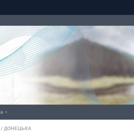
іа
/
ДОНЕЦЬКА