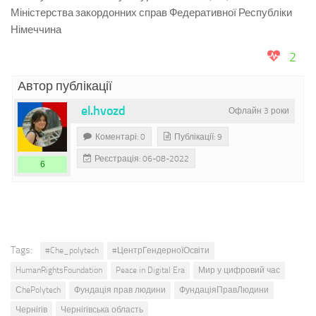
Міністерства закордонних справ Федеративної Республіки
Німеччина
2
Автор публікації
el.hvozd
Офлайн 3 роки
Коментарі: 0
Публікації: 9
Реєстрація: 06-08-2022
6
Tags:
#Che_polytech
#ЦентрГендерноїОсвіти
HumanRightsFoundation
Peace in Digital Era
Мир у цифровий час
СhePolytech
Фундація прав людини
ФундаціяПравЛюдини
Чернігів
Чернігівська область