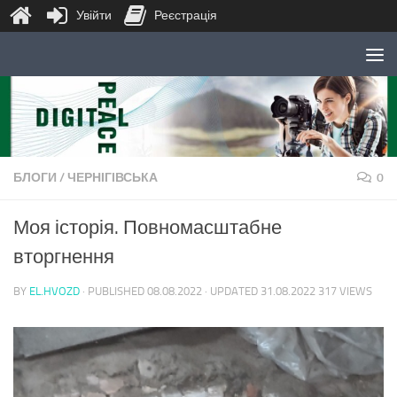
Увійти
Реєстрація
Skip to content
БЛОГИ
/
ЧЕРНІГІВСЬКА
0
Моя історія. Повномасштабне
вторгнення
BY
EL.HVOZD
· PUBLISHED
08.08.2022
· UPDATED
31.08.2022
317 VIEWS