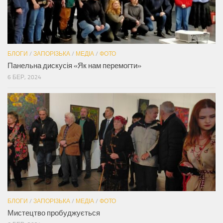
БЛОГИ
/
ЗАПОРІЗЬКА
/
МЕДІА
/
ФОТО
Панельна дискусія «Як нам перемогти»
6 БЕР, 2024
БЛОГИ
/
ЗАПОРІЗЬКА
/
МЕДІА
/
ФОТО
Мистецтво пробуджується