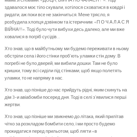
мама зі словами: «ДОЦЯ, ВІЙНА ПОЧАЛАСЯ !*». Тоді
здавалося моє тіло скували, хотілося сховатися в ковдрі і
ридати, аж поки все не закінчиться. Мене трясло, я
розбудила хлопця дзвінком та істеричним: «П О Ч А Л А С Я
ВІЙНА!!!». Тоді було чути вибухи десь далеко, але ми вже
ховалися в погріб сусідів…
Хто знав, що в майбутньому ми будемо переживати в ньому
обстріли села і його стінки проб’ють уламки стін дому. В
погребі не було дверей, ми вибили дошки. Там не було
кришки, тому всі сиділи під стінками, щоб якщо полетять
уламки, то не напряму в нас.
Хто знав, що пізніше до нас прийдуть рідні, яким скинуть на
дім 3-и авіабомби посеред дня. Тоді в селі з’явилися перші
жертви.
Хто знав, що пізніше ми звикнемо до літака, який прилітав
чітко за розкладом бомбити село, і ми просто будемо
прокидатися перед прильотом, щоб лягти «в