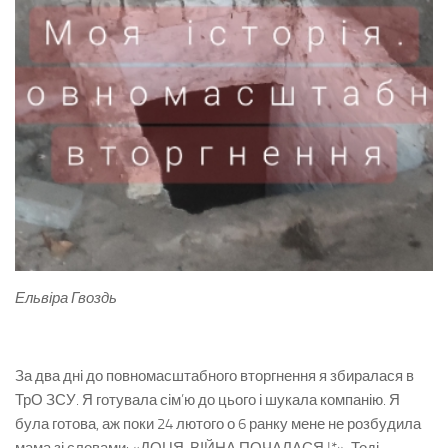
Ельвіра Гвоздь
За два дні до повномасштабного вторгнення я збиралася в
ТрО ЗСУ. Я готувала сім’ю до цього і шукала компанію. Я
була готова, аж поки 24 лютого о 6 ранку мене не розбудила