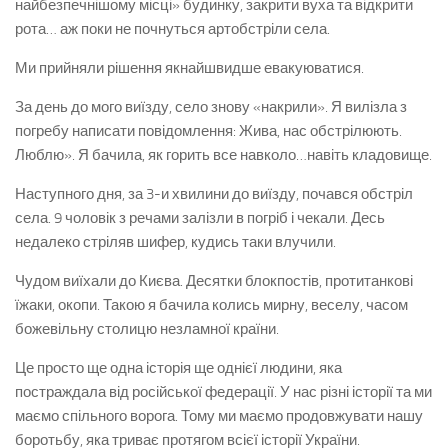
найбезпечнішому місці» будинку, закрити вуха та відкрити
рота… аж поки не почнуться артобстріли села.
Ми прийняли рішення якнайшвидше евакуюватися.
За день до мого виїзду, село знову «накрили». Я вилізла з
погребу написати повідомлення: Жива, нас обстрілюють.
Люблю». Я бачила, як горить все навколо…навіть кладовище.
Наступного дня, за 3-и хвилини до виїзду, почався обстріл
села. 9 чоловік з речами залізли в погріб і чекали. Десь
недалеко стріляв шифер, кудись таки влучили.
Чудом виїхали до Києва. Десятки блокпостів, протитанкові
їжаки, окопи. Такою я бачила колись мирну, веселу, часом
божевільну столицю незламної країни.
Це просто ще одна історія ще однієї людини, яка
постраждала від російської федерації. У нас різні історії та ми
маємо спільного ворога. Тому ми маємо продовжувати нашу
боротьбу, яка триває протягом всієї історії України.