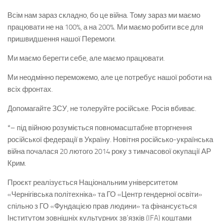
Всім нам зараз складно, бо це війна. Тому зараз ми маємо
працювати не на 100%, а на 200%. Ми маємо робити все для
пришвидшення нашої Перемоги.
Ми маємо берегти себе, але маємо працювати.
Ми неодмінно переможемо, але це потребує нашої роботи на
всіх фронтах.
Допомагайте ЗСУ, не толеруйте російське. Росія вбиває.
*– під війною розуміється повномасштабне вторгнення
російської федерації в Україну. Новітня російсько-українська
війна почалася 20 лютого 2014 року з тимчасової окупації АР
Крим.
Проєкт реалізується Національним університетом
«Чернігівська політехніка» та ГО «Центр гендерної освіти»
спільно з ГО «Фундацією прав людини» та фінансується
Інститутом зовнішніх культурних зв’язків (IFA) коштами