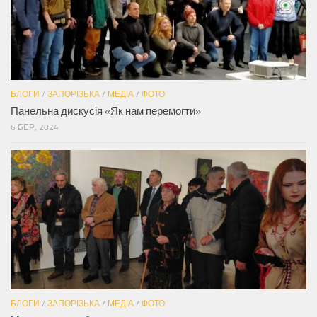
БЛОГИ
/
ЗАПОРІЗЬКА
/
МЕДІА
/
ФОТО
Панельна дискусія «Як нам перемогти»
6 БЕР, 2024
БЛОГИ
/
ЗАПОРІЗЬКА
/
МЕДІА
/
ФОТО