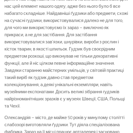
нас цей елемент нашого одягу, адже без нього було б все
набагато складніше. Найдавніші ґудзики або предмети, схожі
на сучасні гудзики, використовувалися далеко не для того,
для чого ми використовуємо їх зараз – виключно як
прикраси, а не для застібання. Для застібання
використовувалися зав’язки, шнурівки, вироби з рослин і
кісток тварин, в якості шпильок. Гудзик був своєрідним
предметом розкоші, що виконував не тільки декоративні
функції, але й ніс цілком певне інформаційне значення.
Завдяки старанню майстерних умільців, у світовій практиці
такий виріб як гудзик давно став предметом
колекціонування, а деякі унікальні екземпляри, навіть
музейними експонатами. Досить великі зібрання гудзиків
найрізноманітніших зразків є у музеях Швеції, США, Польщі
та Чехії.
Олександрія – місто, де майже 50 років у минулому столітті
слабозорі виготовляли ґудзики. Тут діяла спеціалізована
фабрика. Зараз на її місці працює артгалерея і засновано