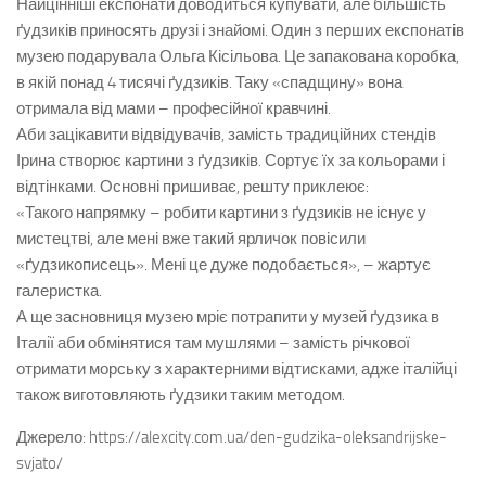
Найцінніші експонати доводиться купувати, але більшість
ґудзиків приносять друзі і знайомі. Один з перших експонатів
музею подарувала Ольга Кісільова. Це запакована коробка,
в якій понад 4 тисячі ґудзиків. Таку «спадщину» вона
отримала від мами – професійної кравчині.
Аби зацікавити відвідувачів, замість традиційних стендів
Ірина створює картини з ґудзиків. Сортує їх за кольорами і
відтінками. Основні пришиває, решту приклеює:
«Такого напрямку – робити картини з ґудзиків не існує у
мистецтві, але мені вже такий ярличок повісили
«ґудзикописець». Мені це дуже подобається», – жартує
галеристка.
А ще засновниця музею мріє потрапити у музей ґудзика в
Італії аби обмінятися там мушлями – замість річкової
отримати морську з характерними відтисками, адже італійці
також виготовляють ґудзики таким методом.
Джерело: https://alexcity.com.ua/den-gudzika-oleksandrijske-
svjato/