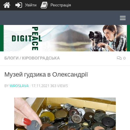
Увійти
Реєстрація
Skip to content
БЛОГИ
/
КІРОВОГРАДСЬКА
0
Музей гудзика в Олександрії
BY
WROSLAVA
·
17.11.2021
363 VIEWS