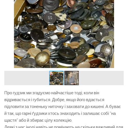
Про гудзик ми згадуємо найчастіше тоді, коли він
відривається і губиться. Добре, якщо його вдається
підловити за тоненьку ниточку і заховати до кишені. А буває
й так, що гарні ґудзики хтось знаходить і залишає собі “на
щастя” або й збирає цілу колекцію.
Деякі з нас іноді навіть не помічають на скільки важливий для