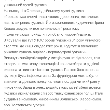
унікальний музей ґудзика.
На сьогодні в Олександрійському музеї ґудзика
зберігаються тисячі пластикових, дерев’яних, металевих і
навіть шкіряних ґудзиків. Його засновниця, художниця Ірина
Кваша, згадує, як все починалося 4 роки тому:
«Коли ми сюди прийшли, то побачили море ґудзиків.
З’ясували, що тут УТОС робив ґудзики з 34 року минулого
століття і до кінця сімдесятих років. Тоді тут зі звичайних
річкових мушель вирізали перламутрові ґудзики».
Викинути знайдені скарби у митців рука не піднялася, тож
створили тематичну експозицію і почали збирати рідкісні
експонати і вивчати історію ґудзика. Раніше його основна
функція була інформативна. За фурнітурою можна було
визначити, до якого полку належить солдат чи який ранг у
чиновника. Зараз в олександрійському музеї зберігаються
ґудзики, які належали співробітнику фінансової поліції Італії,
суддям і військовим, чиновникам Волинської, Херсонської,
або Полтавської губернії.