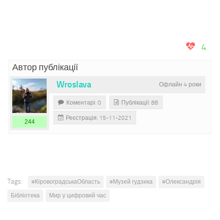
4
Автор публікації
Wroslava
Офлайн 4 роки
Коментарі: 0
Публікації: 88
Реєстрація: 15-11-2021
244
Tags:
#КіровоградськаОбласть
#Музей гудзика
#Олександрія
Бібліотека
Мир у цифровий час