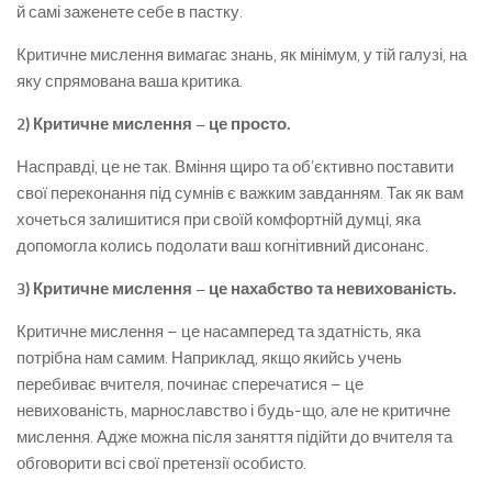
й самі заженете себе в пастку.
Критичне мислення вимагає знань, як мінімум, у тій галузі, на
яку спрямована ваша критика.
2) Критичне мислення – це просто.
Насправді, це не так. Вміння щиро та об’єктивно поставити
свої переконання під сумнів є важким завданням. Так як вам
хочеться залишитися при своїй комфортній думці, яка
допомогла колись подолати ваш когнітивний дисонанс.
3) Критичне мислення – це нахабство та невихованість.
Критичне мислення – це насамперед та здатність, яка
потрібна нам самим. Наприклад, якщо якийсь учень
перебиває вчителя, починає сперечатися – це
невихованість, марнославство і будь-що, але не критичне
мислення. Адже можна після заняття підійти до вчителя та
обговорити всі свої претензії особисто.