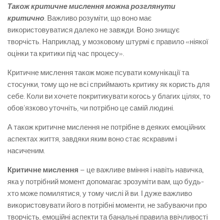
Також критичне мислення можна розглянути
критично
. Важливо розуміти, що воно має
використовуватися далеко не завжди. Воно знищує
творчість. Наприклад, у мозковому штурмі є правило «ніякої
оцінки та критики під час процесу».
Критичне мислення також може псувати комунікації та
стосунки, тому що не всі сприймають критику як користь для
себе. Коли ви хочете покритикувати когось у благих цілях, то
обов’язково уточніть, чи потрібно це самій людині.
А також критичне мислення не потрібне в деяких емоційних
аспектах життя, завдяки яким воно стає яскравим і
насиченим.
Критичне мислення
– це важливе вміння і навіть навичка,
яка у потрібний момент допомагає зрозуміти вам, що будь-
хто може помилятися, у тому числі й ви. І дуже важливо
використовувати його в потрібні моменти, не забуваючи про
творчість, емоційні аспекти та банальні правила ввічливості