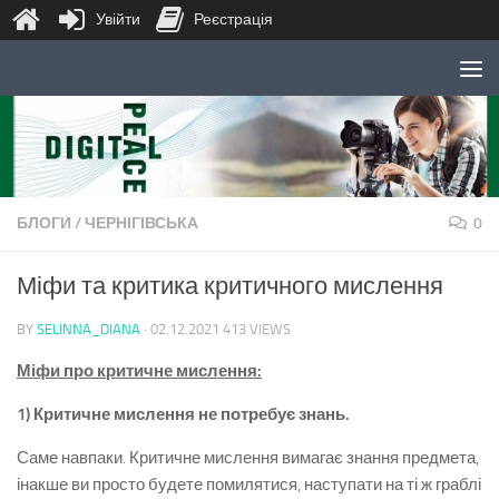
Увійти
Реєстрація
Skip to content
БЛОГИ
/
ЧЕРНІГІВСЬКА
0
Міфи та критика критичного мислення
BY
SELINNA_DIANA
·
02.12.2021
413 VIEWS
Міфи про критичне мислення:
1) Критичне мислення не потребує знань.
Саме навпаки. Критичне мислення вимагає знання предмета,
інакше ви просто будете помилятися, наступати на ті ж граблі