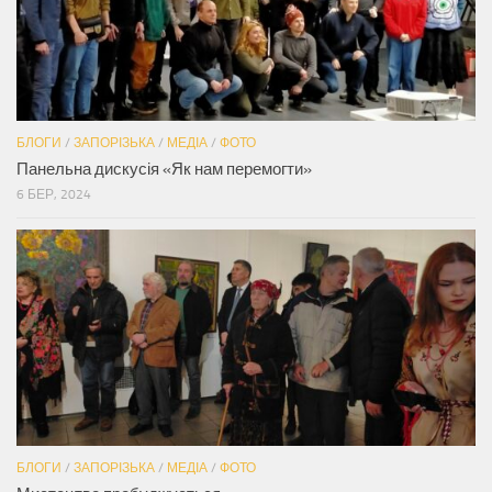
БЛОГИ
/
ЗАПОРІЗЬКА
/
МЕДІА
/
ФОТО
Панельна дискусія «Як нам перемогти»
6 БЕР, 2024
БЛОГИ
/
ЗАПОРІЗЬКА
/
МЕДІА
/
ФОТО