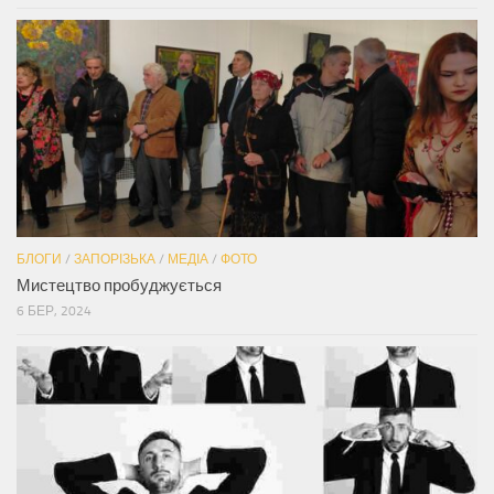
БЛОГИ
/
ЗАПОРІЗЬКА
/
МЕДІА
/
ФОТО
Мистецтво пробуджується
6 БЕР, 2024