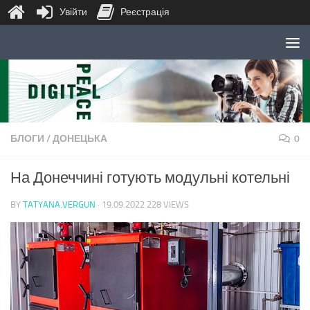
Увійти
Реєстрація
Skip to content
БЛОГИ
/
ДОНЕЦЬКА
0
На Донеччині готують модульні котельні
BY
TATYANA.VERGUN
·
19.09.2022
228 VIEWS