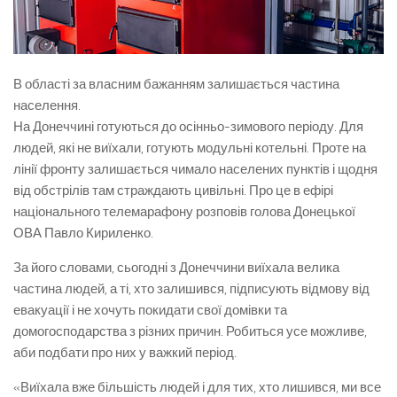
В області за власним бажанням залишається частина
населення.
На Донеччині готуються до осінньо-зимового періоду. Для
людей, які не виїхали, готують модульні котельні. Проте на
лінії фронту залишається чимало населених пунктів і щодня
від обстрілів там страждають цивільні. Про це в ефірі
національного телемарафону розповів голова Донецької
ОВА Павло Кириленко.
За його словами, сьогодні з Донеччини виїхала велика
частина людей, а ті, хто залишився, підписують відмову від
евакуації і не хочуть покидати свої домівки та
домогосподарства з різних причин. Робиться усе можливе,
аби подбати про них у важкий період.
«Виїхала вже більшість людей і для тих, хто лишився, ми все