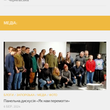
Чернігівська
МЕДІА:
БЛОГИ
/
ЗАПОРІЗЬКА
/
МЕДІА
/
ФОТО
Панельна дискусія «Як нам перемогти»
6 БЕР, 2024