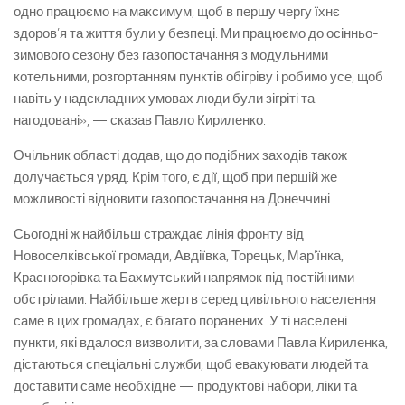
одно працюємо на максимум, щоб в першу чергу їхнє
здоров’я та життя були у безпеці. Ми працюємо до осінньо-
зимового сезону без газопостачання з модульними
котельними, розгортанням пунктів обігріву і робимо усе, щоб
навіть у надскладних умовах люди були зігріті та
нагодовані», — сказав Павло Кириленко.
Очільник області додав, що до подібних заходів також
долучається уряд. Крім того, є дії, щоб при першій же
можливості відновити газопостачання на Донеччині.
Сьогодні ж найбільш страждає лінія фронту від
Новоселківської громади, Авдіївка, Торецьк, Мар’їнка,
Красногорівка та Бахмутський напрямок під постійними
обстрілами. Найбільше жертв серед цивільного населення
саме в цих громадах, є багато поранених. У ті населені
пункти, які вдалося визволити, за словами Павла Кириленка,
дістаються спеціальні служби, щоб евакуювати людей та
доставити саме необхідне — продуктові набори, ліки та