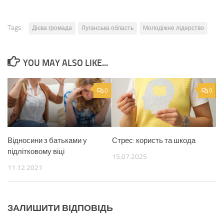
Tags:
Дієва громада
Луганська область
Молодіжне лідерство
YOU MAY ALSO LIKE...
0
0
Відносини з батьками у
Стрес: користь та шкода
підлітковому віці
15.07.2025
11.12.2021
ЗАЛИШИТИ ВІДПОВІДЬ