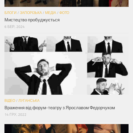
БЛОГИ
/
ЗАПОРІЗЬКА
/
МЕДІА
/
ФОТО
Мистецтво пробуджується
6 БЕР, 2024
ВІДЕО
/
ЛУГАНСЬКА
Враження від форум-театру з Ярославом Федорчуком
14 ГРУ, 2022