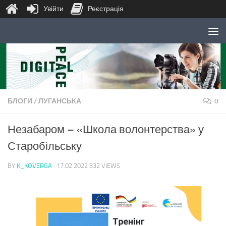
Увійти
Реєстрація
Skip to content
БЛОГИ
/
ЛУГАНСЬКА
0
Незабаром – «Школа волонтерства» у
Старобільську
BY
K_KOVERGA
·
17.02.2022
332 VIEWS