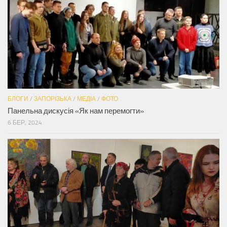
БЛОГИ
/
ЗАПОРІЗЬКА
/
МЕДІА
/
ФОТО
Панельна дискусія «Як нам перемогти»
6 БЕР, 2024