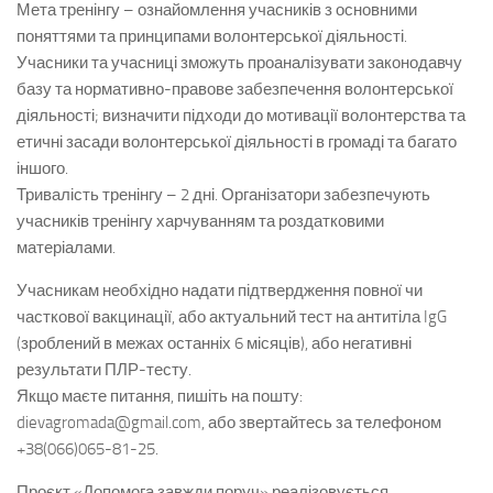
Мета тренінгу – ознайомлення учасників з основними
поняттями та принципами волонтерської діяльності.
Учасники та учасниці зможуть проаналізувати законодавчу
базу та нормативно-правове забезпечення волонтерської
діяльності; визначити підходи до мотивації волонтерства та
етичні засади волонтерської діяльності в громаді та багато
іншого.
Тривалість тренінгу – 2 дні. Організатори забезпечують
учасників тренінгу харчуванням та роздатковими
матеріалами.
Учасникам необхідно надати підтвердження повної чи
часткової вакцинації, або актуальний тест на антитіла IgG
(зроблений в межах останніх 6 місяців), або негативні
результати ПЛР-тесту.
Якщо маєте питання, пишіть на пошту:
dievagromada@gmail.com, або звертайтесь за телефоном
+38(066)065-81-25.
Проєкт «Допомога завжди поруч» реалізовується