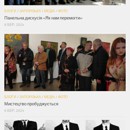
БЛОГИ
/
ЗАПОРІЗЬКА
/
МЕДІА
/
ФОТО
Панельна дискусія «Як нам перемогти»
6 БЕР, 2024
БЛОГИ
/
ЗАПОРІЗЬКА
/
МЕДІА
/
ФОТО
Мистецтво пробуджується
6 БЕР, 2024