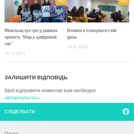
0
0
Фінальна зустріч у рамках
Вчимося планувати свій
проекту “Мир у цифровий
день
час”
29.01.2022
10.12.2021
ЗАЛИШИТИ ВІДПОВІДЬ
Щоб відправити коментар вам необхідно
авторизуватись
.
СЛІДКУВАТИ:
Пошук