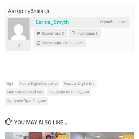
Автор публікації
Carina_Smyth
Офлайн 5 років
Коментарі: 0
Публікації: 3
Реєстрація: 20-11-2021
0
Tags:
HumanRightsFoundation
Peace in Digital Era
Мир у цифровий час
Фундація прав людини
ФундаціяПравЛюдини
YOU MAY ALSO LIKE...