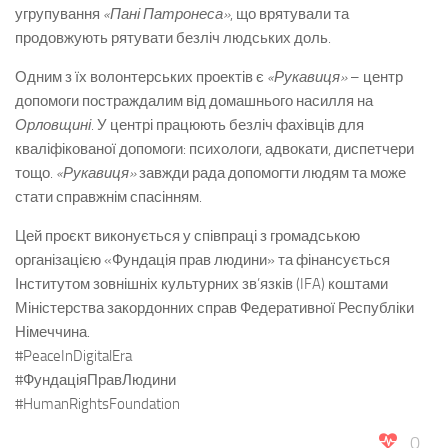
угрупування
«Пані Патронеса»
, що врятували та
продовжують рятувати безліч людських доль.
Одним з їх волонтерських проектів є
«Рукавиця»
– центр
допомоги постраждалим від домашнього насилля на
Орловщині
. У центрі працюють безліч фахівців для
кваліфікованої допомоги: психологи, адвокати, диспетчери
тощо.
«Рукавиця»
завжди рада допомогти людям та може
стати справжнім спасінням.
Цей проєкт виконується у співпраці з громадською
організацією «Фундація прав людини» та фінансується
Інститутом зовнішніх культурних зв’язків (IFA) коштами
Міністерства закордонних справ Федеративної Республіки
Німеччина.
#PeaceInDigitalEra
#ФундаціяПравЛюдини
#HumanRightsFoundation
0