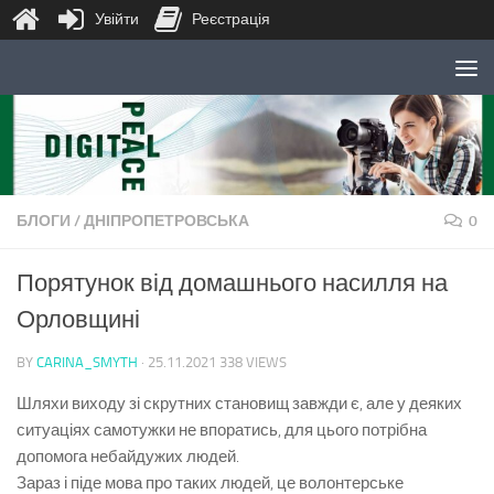
Увійти
Реєстрація
Skip to content
БЛОГИ
/
ДНІПРОПЕТРОВСЬКА
0
Порятунок від домашнього насилля на
Орловщині
BY
CARINA_SMYTH
·
25.11.2021
338 VIEWS
Шляхи виходу зі скрутних становищ завжди є, але у деяких
ситуаціях самотужки не впоратись, для цього потрібна
допомога небайдужих людей.
Зараз і піде мова про таких людей, це волонтерське