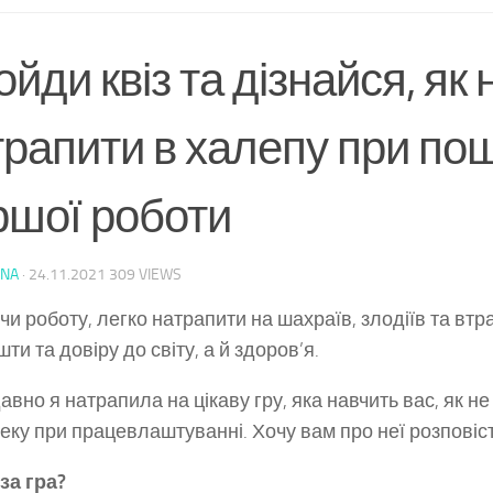
йди квіз та дізнайся, як 
трапити в халепу при по
ршої роботи
INA
·
24.11.2021
309 VIEWS
и роботу, легко натрапити на шахраїв, злодіїв та втр
шти та довіру до світу, а й здоров’я.
вно я натрапила на цікаву гру, яка навчить вас, як не
еку при працевлаштуванні. Хочу вам про неї розповіст
за гра?