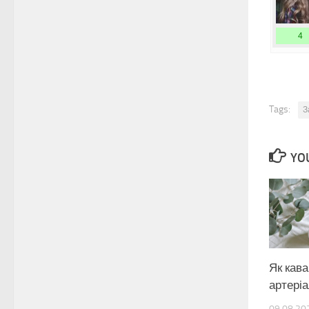
4
Tags:
З
YOU
Як кав
артері
09.08.20