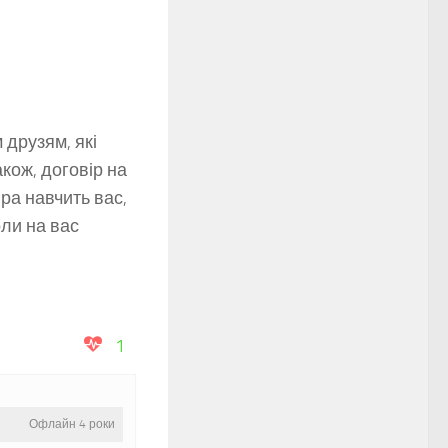
 друзям, які
кож, договір на
ра навчить вас,
оли на вас
1
Офлайн 4 роки