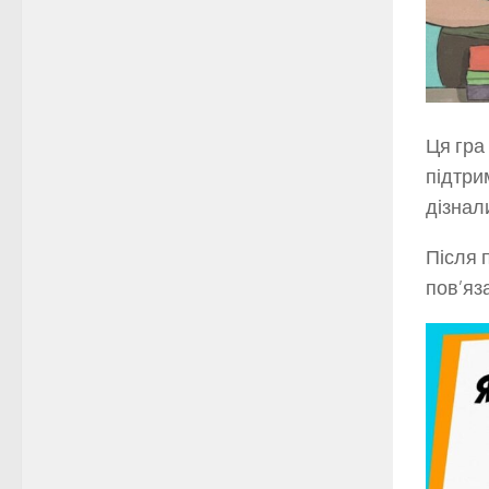
Ця гра
підтрим
дізнал
Після 
пов’яз