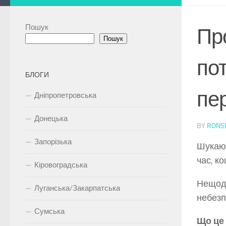
Пошук
Про
Пошук
по
БЛОГИ
пе
Дніпропетровська
Донецька
BY
RONS
Запорізька
Шукаюч
час, ко
Кіровоградська
Нещода
Луганська/Закарпатська
небезп
Сумська
Що це 