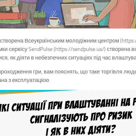
 створена Всеукраїнським молодіжним центром (https://
ки сервісу SendPulse (https://sendpulse.ua/) створена в
ися, як діяти в небезпечних ситуаціях під час влаштув
проходження гри, вам пояснять, що таке торгівля люд
ана з експлуатацією.