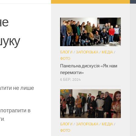
не
шуку
БЛОГИ
/
ЗАПОРІЗЬКА
/
МЕДІА
/
ФОТО
Панельна дискусія «Як нам
перемогти»
6 БЕР, 2024
атити не лише
 потрапити в
и.
БЛОГИ
/
ЗАПОРІЗЬКА
/
МЕДІА
/
ФОТО