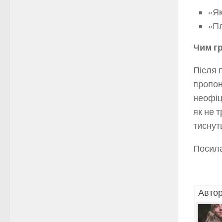
«Як
«Пл
Чим гр
Після 
пропон
неофіц
як не 
тиснуть
Посила
Автор