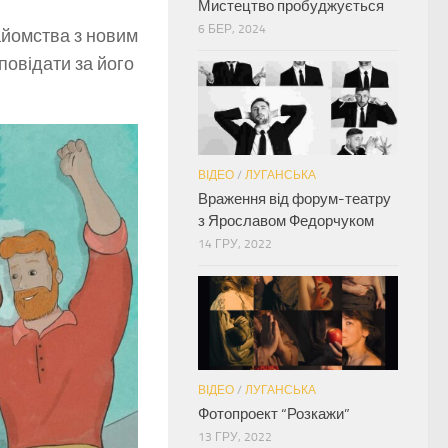
Мистецтво пробуджується
6 БЕР, 2024
найомства з новим
повідати за його
ВІДЕО
/
ЛУГАНСЬКА
Враження від форум-театру
з Ярославом Федорчуком
14 ГРУ, 2022
ВІДЕО
/
ЛУГАНСЬКА
Фотопроект “Розкажи”
13 ГРУ, 2022