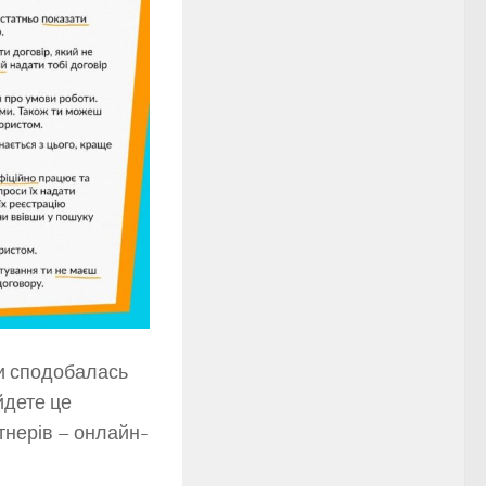
чи сподобалась
йдете це
тнерів – онлайн-