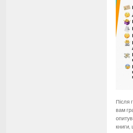
Після 
вам гр
опитув
книги,