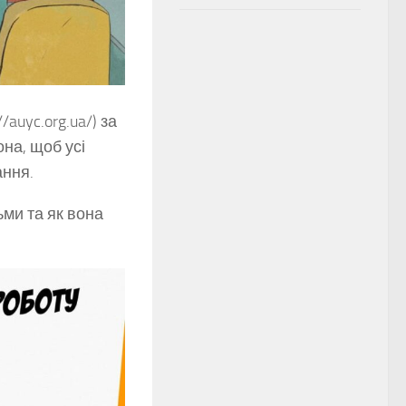
auyc.org.ua/) за
она, щоб усі
ання.
ьми та як вона