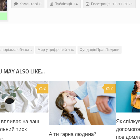
Коментарі: 0
Публікації: 14
Реєстрація: 15-11-2021
апорізька область
Мир у цифровий час
ФундаціяПравЛюдини
 MAY ALSO LIKE...
0
0
а впливає на ваш
Як спілку
альний тиск
допомого
А ти гарна людина?
повідомл
22