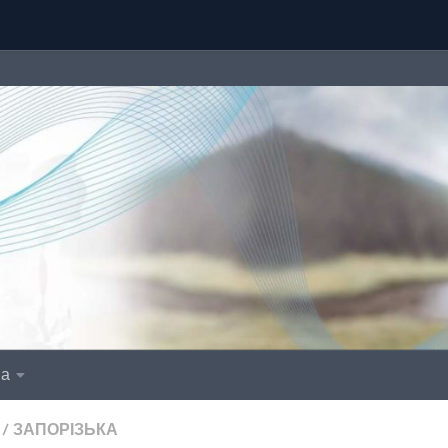
іа
/
ЗАПОРІЗЬКА