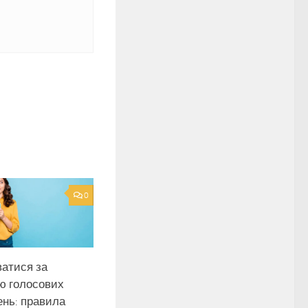
0
ватися за
ю голосових
ень: правила