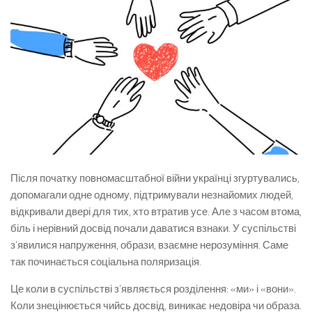
Після початку повномасштабної війни українці згуртувались,
допомагали одне одному, підтримували незнайомих людей,
відкривали двері для тих, хто втратив усе. Але з часом втома,
біль і нерівний досвід почали даватися взнаки. У суспільстві
з’явилися напруження, образи, взаємне нерозуміння. Саме
так починається соціальна поляризація.
Це коли в суспільстві з’являється розділення: «ми» і «вони».
Коли знецінюється чийсь досвід, виникає недовіра чи образа.