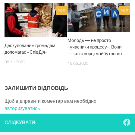
0
0
Молодь — не просто
Деокупованим громадам
«учасники процесу». Вони
допомагає «СпівДія»
— співтворці майбутнього.
05.11.2022
15.06.2025
ЗАЛИШИТИ ВІДПОВІДЬ
Щоб відправити коментар вам необхідно
авторизуватись
.
СЛІДКУВАТИ: