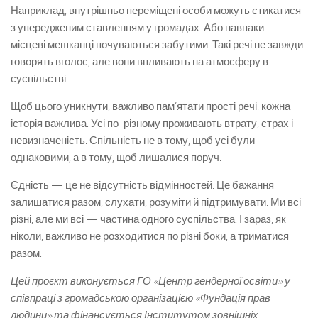
Наприклад, внутрішньо переміщені особи можуть стикатися
з упередженим ставленням у громадах. Або навпаки —
місцеві мешканці почуваються забутими. Такі речі не завжди
говорять вголос, але вони впливають на атмосферу в
суспільстві.
Щоб цього уникнути, важливо пам’ятати прості речі: кожна
історія важлива. Усі по-різному проживають втрату, страх і
невизначеність. Спільність не в тому, щоб усі були
однаковими, а в тому, щоб лишалися поруч.
Єдність — це не відсутність відмінностей. Це бажання
залишатися разом, слухати, розуміти й підтримувати. Ми всі
різні, але ми всі — частина одного суспільства. І зараз, як
ніколи, важливо не розходитися по різні боки, а триматися
разом.
Цей проєкт виконується ГО «Центр гендерної освіти» у
співпраці з громадською організацією «Фундація прав
людини» та фінансується Інститутом зовнішніх