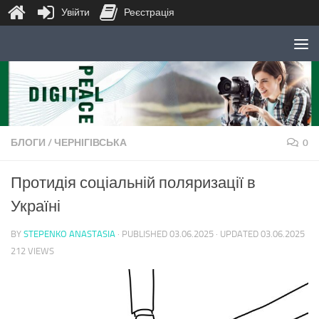
Увійти
Реєстрація
Skip to content
БЛОГИ
/
ЧЕРНІГІВСЬКА
0
Протидія соціальній поляризації в
Україні
BY
STEPENKO ANASTASIA
· PUBLISHED
03.06.2025
· UPDATED
03.06.2025
212 VIEWS