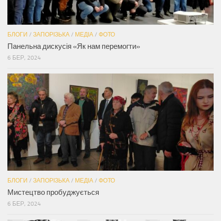
БЛОГИ
/
ЗАПОРІЗЬКА
/
МЕДІА
/
ФОТО
Панельна дискусія «Як нам перемогти»
6 БЕР, 2024
БЛОГИ
/
ЗАПОРІЗЬКА
/
МЕДІА
/
ФОТО
Мистецтво пробуджується
6 БЕР, 2024