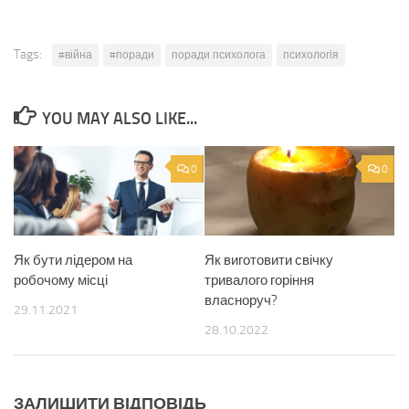
Tags:
#війна
#поради
поради психолога
психологія
YOU MAY ALSO LIKE...
0
0
Як бути лідером на
Як виготовити свічку
робочому місці
тривалого горіння
власноруч?
29.11.2021
28.10.2022
ЗАЛИШИТИ ВІДПОВІДЬ