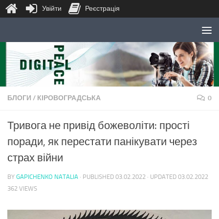
Увійти
Реєстрація
Skip to content
БЛОГИ
/
КІРОВОГРАДСЬКА
0
Тривога не привід божеволіти: прості
поради, як перестати панікувати через
страх війни
BY
GAPICHENKO NATALIA
· PUBLISHED
03.02.2022
· UPDATED
03.02.2022
362 VIEWS