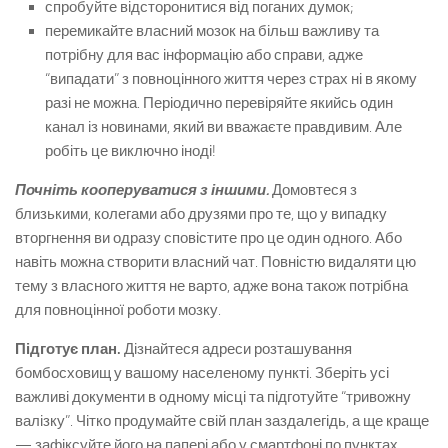
спробуйте відсторонитися від поганих думок;
перемикайте власний мозок на більш важливу та
потрібну для вас інформацію або справи, адже
“випадати” з повноцінного життя через страх ні в якому
разі не можна. Періодично перевіряйте якийсь один
канал із новинами, який ви вважаєте правдивим. Але
робіть це виключно іноді!
Почніть кооперуватися з іншими.
Домовтеся з
близькими, колегами або друзями про те, що у випадку
вторгнення ви одразу сповістите про це один одного. Або
навіть можна створити власний чат. Повністю видаляти цю
тему з власного життя не варто, адже вона також потрібна
для повноцінної роботи мозку.
Підготує план.
Дізнайтеся адреси розташування
бомбосховищ у вашому населеному пункті. Зберіть усі
важливі документи в одному місці та підготуйте “тривожну
валізку”. Чітко продумайте свій план заздалегідь, а ще краще
— зафіксуйте його на папері або у смартфоні по пунктах.