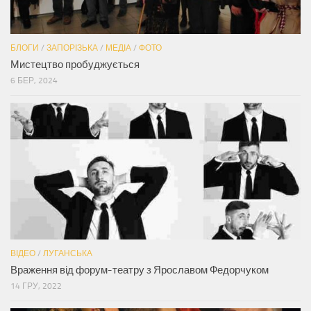
БЛОГИ
/
ЗАПОРІЗЬКА
/
МЕДІА
/
ФОТО
Мистецтво пробуджується
6 БЕР, 2024
ВІДЕО
/
ЛУГАНСЬКА
Враження від форум-театру з Ярославом Федорчуком
14 ГРУ, 2022