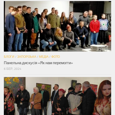
БЛОГИ
/
ЗАПОРІЗЬКА
/
МЕДІА
/
ФОТО
Панельна дискусія «Як нам перемогти»
6 БЕР, 2024