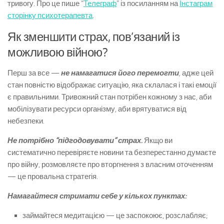
тривогу. Про це пише “
Телеграф
” із посиланням на
Інстаграм
сторінку психотерапевта
.
Як зменшити страх, пов’язаний із
можливою війною?
Перш за все —
не намагатися його перемогти
,
адже цей
стан повністю відображає ситуацію, яка склалася і такі емоції
є правильними. Тривожний стан потрібен кожному з нас, аби
мобілізувати ресурси організму, аби врятуватися від
небезпеки.
Не потрібно “підгодовувати” страх.
Якщо ви
систематично перевіряєте новини та безперестанно думаєте
про війну, розмовляєте про вторгнення з власним оточенням
— це провальна стратегія.
Намагайтеся стримати себе у кількох пунктах:
займайтеся медитацією — це заспокоює, розслабляє;