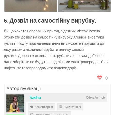
6. Дозвіл на самостійну вирубку.
Якщо хочете новорічних пригод, в деяких містах можна
отримати дозвіл на самостійну вирубку ялинки (знов таки
гугліть). Тоді у призначений день ви зможете вирушити до
лісу разом з лісничим і зрубати ялинку своїми
руками. Дерева ж дозволяють рубати лише там, де їх все
одно зберігати не будуть – під лініями електропередач, біля
нафто- та газопроводами та вздовж доріг.
0
Автор публікації
Sasha
Офлайн 1 рік
Коментарі: 0
Публікації: 9