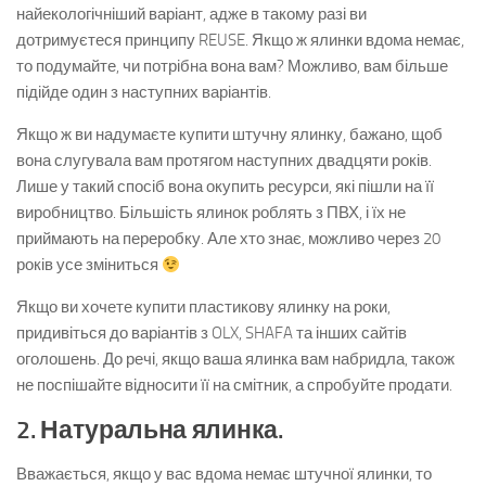
найекологічніший варіант, адже в такому разі ви
дотримуєтеся принципу REUSE. Якщо ж ялинки вдома немає,
то подумайте, чи потрібна вона вам? Можливо, вам більше
підійде один з наступних варіантів.
Якщо ж ви надумаєте купити штучну ялинку, бажано, щоб
вона слугувала вам протягом наступних двадцяти років.
Лише у такий спосіб вона окупить ресурси, які пішли на її
виробництво. Більшість ялинок роблять з ПВХ, і їх не
приймають на переробку. Але хто знає, можливо через 20
років усе зміниться
Якщо ви хочете купити пластикову ялинку на роки,
придивіться до варіантів з OLX, SHAFA та інших сайтів
оголошень. До речі, якщо ваша ялинка вам набридла, також
не поспішайте відносити її на смітник, а спробуйте продати.
2. Натуральна ялинка.
Вважається, якщо у вас вдома немає штучної ялинки, то