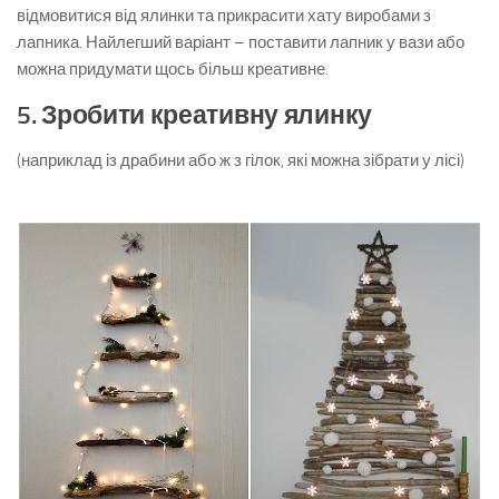
відмовитися від ялинки та прикрасити хату виробами з
лапника. Найлегший варіант – поставити лапник у вази або
можна придумати щось більш креативне.
5. Зробити креативну ялинку
(наприклад із драбини або ж з гілок, які можна зібрати у лісі)