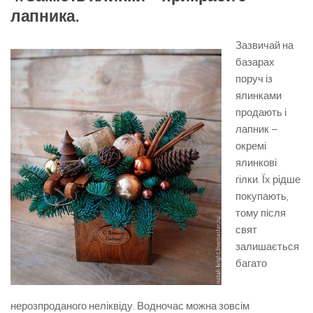
лапника.
Зазвичай на
базарах
поруч із
ялинками
продають і
лапник –
окремі
ялинкові
гілки. Їх рідше
покупають,
тому після
свят
залишається
багато
нерозпроданого неліквіду. Водночас можна зовсім