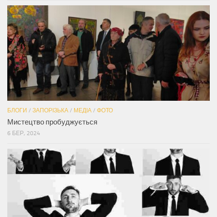
БЛОГИ
/
ЗАПОРІЗЬКА
/
МЕДІА
/
ФОТО
Мистецтво пробуджується
6 БЕР, 2024