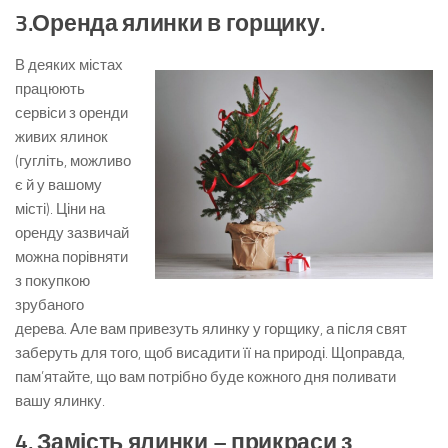
3.Оренда ялинки в горщику.
В деяких містах
працюють
сервіси з оренди
живих ялинок
(гугліть, можливо
є й у вашому
місті). Ціни на
оренду зазвичай
можна порівняти
з покупкою
зрубаного
дерева. Але вам привезуть ялинку у горщику, а після свят
заберуть для того, щоб висадити її на природі. Щоправда,
пам’ятайте, що вам потрібно буде кожного дня поливати
вашу ялинку.
4. Замість ялинки – прикраси з