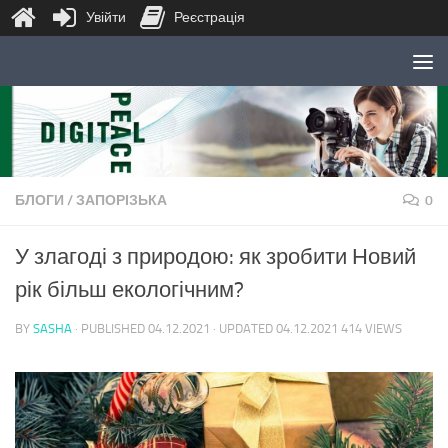
Увійти
Реєстрація
Skip to content
БЛОГИ
/
ЗАПОРІЗЬКА
0
У злагоді з природою: як зробити Новий
рік більш екологічним?
BY
SASHA
· PUBLISHED
04.12.2021
· UPDATED
04.12.2021
414 VIEWS