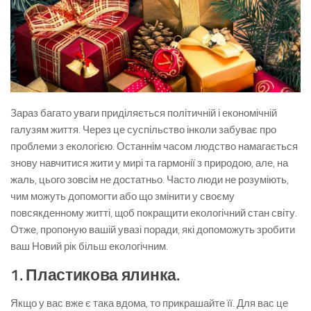
Зараз багато уваги приділяється політичній і економічній
галузям життя. Через це суспільство інколи забуває про
проблеми з екологією. Останнім часом людство намагається
знову навчитися жити у мирі та гармонії з природою, але, на
жаль, цього зовсім не достатньо. Часто люди не розуміють,
чим можуть допомогти або що змінити у своєму
повсякденному житті, щоб покращити екологічний стан світу.
Отже, пропоную вашій увазі поради, які допоможуть зробити
ваш Новий рік більш екологічним.
1. Пластикова ялинка.
Якщо у вас вже є така вдома, то прикрашайте її. Для вас це