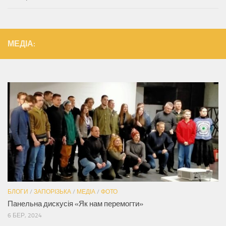
МЕДІА:
БЛОГИ
/
ЗАПОРІЗЬКА
/
МЕДІА
/
ФОТО
Панельна дискусія «Як нам перемогти»
6 БЕР, 2024