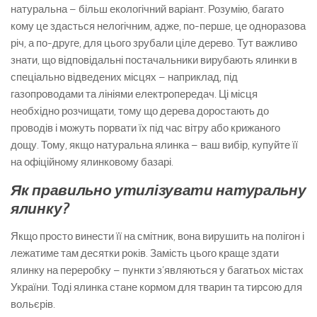
натуральна – більш екологічний варіант. Розумію, багато
кому це здасться нелогічним, адже, по-перше, це одноразова
річ, а по-друге, для цього зрубали ціле дерево. Тут важливо
знати, що відповідальні постачальники вирубають ялинки в
спеціально відведених місцях – наприклад, під
газопроводами та лініями електропередач. Ці місця
необхідно розчищати, тому що дерева доростають до
проводів і можуть порвати їх під час вітру або крижаного
дощу. Тому, якщо натуральна ялинка – ваш вибір, купуйте її
на офіційному ялинковому базарі.
Як правильно утилізувати натуральну
ялинку?
Якщо просто винести її на смітник, вона вирушить на полігон і
лежатиме там десятки років. Замість цього краще здати
ялинку на переробку – пункти з’являються у багатьох містах
України. Тоді ялинка стане кормом для тварин та тирсою для
вольєрів.