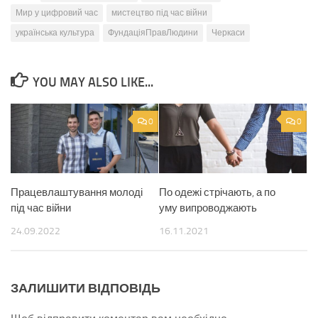
Мир у цифровий час
мистецтво під час війни
українська культура
ФундаціяПравЛюдини
Черкаси
YOU MAY ALSO LIKE...
0
0
Працевлаштування молоді
По одежі стрічають, а по
під час війни
уму випроводжають
24.09.2022
16.11.2021
ЗАЛИШИТИ ВІДПОВІДЬ