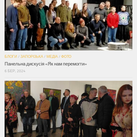
БЛОГИ
/
ЗАПОРІЗЬКА
/
МЕДІА
/
ФОТО
Панельна дискусія «Як нам перемогти»
6 БЕР, 2024