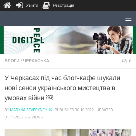
Увійти
Реєстрація
Skip to content
БЛОГИ
/
ЧЕРКАСЬКА
0
У Черкасах під час блог-кафе шукали
нові сенси українського мистецтва в
умовах війни ￼
BY
MARYNA SEVERYNCHUK
· PUBLISHED
30.10.2022
· UPDATED
01.11.2022
262 VIEWS