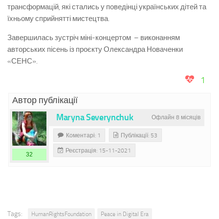
трансформацій, які стались у поведінці українських дітей та
їхньому сприйнятті мистецтва.
Завершилась зустріч міні-концертом – виконанням
авторських пісень із проєкту Олександра Новаченки
«СЕНС».
1
Автор публікації
Maryna Severynchuk
Офлайн 8 місяців
Коментарі: 1
Публікації: 53
Реєстрація: 15-11-2021
32
Tags:
HumanRightsFoundation
Peace in Digital Era