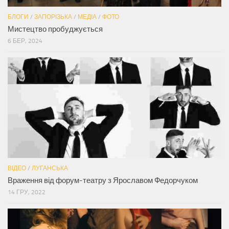
БЛОГИ
/
ЗАПОРІЗЬКА
/
МЕДІА
/
ФОТО
Мистецтво пробуджується
6 БЕР, 2024
ВІДЕО
/
ЛУГАНСЬКА
Враження від форум-театру з Ярославом Федорчуком
14 ГРУ, 2022