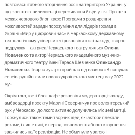
повтомасштабного вторгнення росії на територію України і у
що, зрештою, вилились ці переживання й відчуття. Про це в
межах чергового блог-кафе Програми з розширення
можливостей заради порозуміння для лідерів громад в
Україні «Мир у цифровий час» в Черкаському державному
технологічному університеті розповіли гості заходу, творче
подружжя – актриса Черкаського театру ляльок
Олена
Новаченко
та актор Черкаського академічного музично-
драматичного театру імені Тараса Шевченка
Олександр
Новаченко.
Творча зустріч пройшла під назвою «В пошуках
сенсів: рушійні сили нового українського мистецтва у 2022-
му»
Окрім того, гості блог-кафе розповіли модераторці заходу,
амбасадорці проєкту Марині Северинчук про волонтерський
рух у Черкасах, до якого активно долучились місцеві митці.
Торкнулись також теми творчих ідей, які актори плекали
роками, і лише нині, в період повномасштабного вторгнення
зважились на їх реалізацію. Не обминули увагою і