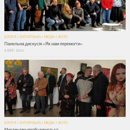
БЛОГИ
/
ЗАПОРІЗЬКА
/
МЕДІА
/
ФОТО
Панельна дискусія «Як нам перемогти»
6 БЕР, 2024
БЛОГИ
/
ЗАПОРІЗЬКА
/
МЕДІА
/
ФОТО
Мистецтво пробуджується