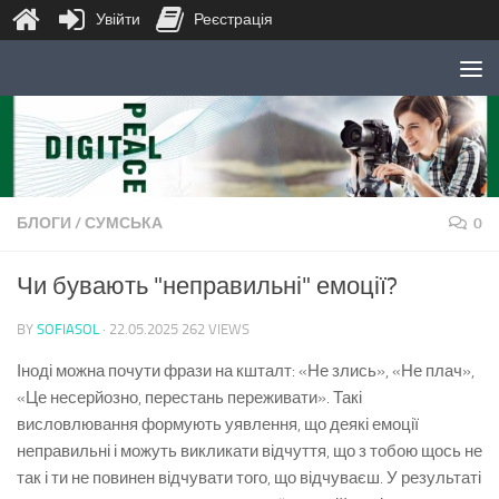
Увійти
Реєстрація
Skip to content
БЛОГИ
/
СУМСЬКА
0
Чи бувають "неправильні" емоції?
BY
SOFIASOL
·
22.05.2025
262 VIEWS
Іноді можна почути фрази на кшталт: «Не злись», «Не плач»,
«Це несерйозно, перестань переживати». Такі
висловлювання формують уявлення, що деякі емоції
неправильні і можуть викликати відчуття, що з тобою щось не
так і ти не повинен відчувати того, що відчуваєш. У результаті