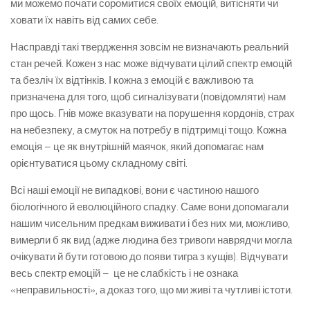
ми можемо почати соромитися своїх емоцій, витісняти чи
ховати їх навіть від самих себе.
Насправді такі твердження зовсім не визначають реальний
стан речей. Кожен з нас може відчувати цілий спектр емоцій
та безліч їх відтінків. І кожна з емоцій є важливою та
призначена для того, щоб сигналізувати (повідомляти) нам
про щось. Гнів може вказувати на порушення кордонів, страх
на небезпеку, а смуток на потребу в підтримці тощо. Кожна
емоція – це як внутрішній маячок, який допомагає нам
орієнтуватися цьому складному світі.
Всі наші емоції не випадкові, вони є частиною нашого
біологічного й еволюційного спадку. Саме вони допомагали
нашим чисельним предкам виживати і без них ми, можливо,
вимерли б як вид (адже людина без тривоги наврядчи могла
очікувати й бути готовою до появи тигра з кущів). Відчувати
весь спектр емоцій – це не слабкість і не ознака
«неправильності», а доказ того, що ми живі та чутливі істоти.