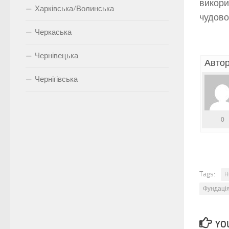
викори
Харківська/Волинська
чудово
Черкаська
Чернівецька
Автор
Чернігівська
0
Tags:
H
Фундаці
YOU