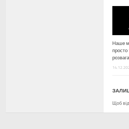
Наше м
просто
розваг
14.12.20
ЗАЛИ
Щоб ві