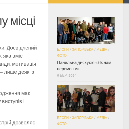
у місці
ки. Досвідчений
БЛОГИ
/
ЗАПОРІЗЬКА
/
МЕДІА
/
 яка вміє
ФОТО
Панельна дискусія «Як нам
нди, мотивація
перемогти»
— лише деякі з
6 БЕР, 2024
родження має
виступів і
.
БЛОГИ
/
ЗАПОРІЗЬКА
/
МЕДІА
/
стрій дозволяє
ФОТО