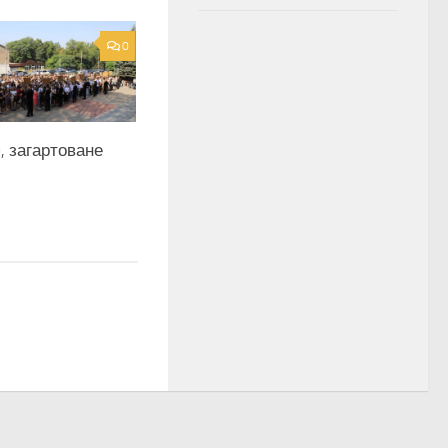
0
, загартоване
и