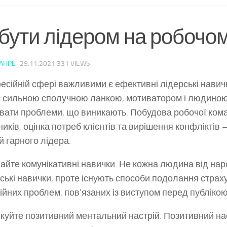
бути лідером на робочом
AHPL
·
29.11.2021
331 VIEWS
есійній сфері важливими є ефективні лідерські навич
є сильною сполучною ланкою, мотиватором і людиною,
вати проблеми, що виникають. Побудова робочої кома
ників, оцінка потреб клієнтів та вирішення конфліктів 
й гарного лідера.
айте комунікативні навички. Не кожна людина від на
ські навички, проте існують способи подолання страху 
ійних проблем, пов’язаних із виступом перед публікою
куйте позитивний ментальний настрій. Позитивний на