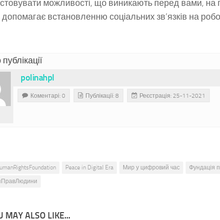
стовувати можливості, що виникають перед вами, на п
 допомагає встановленню соціальних зв’язків на робо
 публікації
polinahpl
Коментарі: 0
Публікації: 8
Реєстрація: 25-11-2021
umanRightsFoundation
Peace in Digital Era
Мир у цифровий час
Фундація 
яПравЛюдини
 MAY ALSO LIKE...