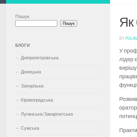
Пошук
Як 
Пошук
BY
POLIN
БЛОГИ
У проф
Дніпропетровська
лідер 
вирішу
Донецька
праців
функці
Запорізька
Розвив
Кіровоградська
оратор
Луганська/Закарпатська
потенц
Сумська
Практи