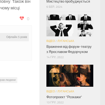
овну. Також він
Мистецтво пробуджується
6 БЕР, 2024
чому місці.
0
Офлайн 5 років
ВІДЕО
/
ЛУГАНСЬКА
Враження від форум-театру
з Ярославом Федорчуком
14 ГРУ, 2022
прав людини
ВІДЕО
/
ЛУГАНСЬКА
Фотопроект “Розкажи”
13 ГРУ, 2022