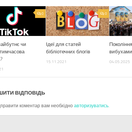
0
0
айбутнє чи
Ідеї для статей
Покоління
 тимчасова
бібліотечних блогів
вибухам
а?
15.11.2021
04.05.2025
21
ШИТИ ВІДПОВІДЬ
дправити коментар вам необхідно
авторизуватись
.