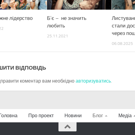
жне лідерство
Б’є – не значить
Листуванн
любить
стали дос
22
через пош
25.11.2021
06.08.2025
ШИТИ ВІДПОВІДЬ
дправити коментар вам необхідно
авторизуватись
.
Головна
Про проект
Новини
Блог
Медіа