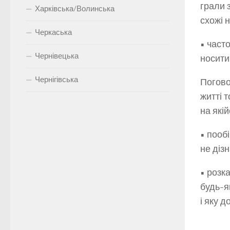
грали 
Харківська/Волинська
схожі 
Черкаська
• част
Чернівецька
носити
Чернігівська
Поговор
житті т
на якій
• пооб
не діз
• розк
будь-я
і яку 