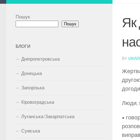
Пошук
Як 
Пошук
на
БЛОГИ
BY
VIKA
Дніпропетровська
Жертва
Донецька
другою
Запорізька
догоди
Кіровоградська
Люди, 
Луганська/Закарпатська
• гово
розпов
Сумська
виправ