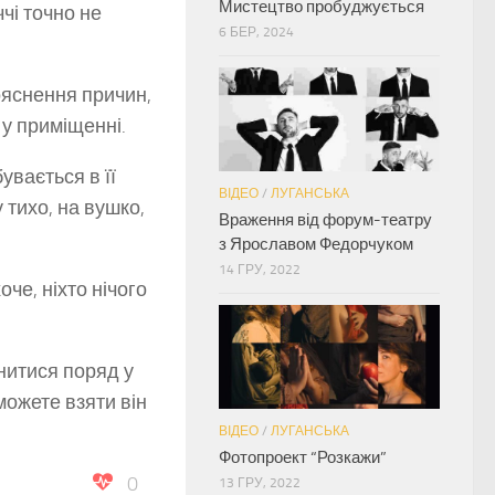
Мистецтво пробуджується
ччі точно не
6 БЕР, 2024
ояснення причин,
 у приміщенні.
увається в її
ВІДЕО
/
ЛУГАНСЬКА
 тихо, на вушко,
Враження від форум-театру
з Ярославом Федорчуком
14 ГРУ, 2022
че, ніхто нічого
инитися поряд у
можете взяти він
ВІДЕО
/
ЛУГАНСЬКА
Фотопроект “Розкажи”
0
13 ГРУ, 2022