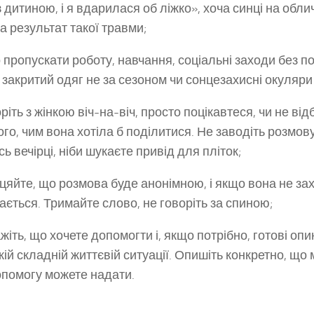
з дитиною, і я вдарилася об ліжко», хоча синці на обли
на результат такої травми;
о пропускати роботу, навчання, соціальні заходи без п
 закритий одяг не за сезоном чи сонцезахисні окуляри
іть з жінкою віч-на-віч, просто поцікавтеся, чи не відб
ого, чим вона хотіла б поділитися. Не заводіть розмову
сь вечірці, ніби шукаєте привід для пліток;
іцяйте, що розмова буде анонімною, і якщо вона не захо
нається. Тримайте слово, не говоріть за спиною;
ажіть, що хочете допомогти і, якщо потрібно, готові оп
кій складній життєвій ситуації. Опишіть конкретно, що 
допомогу можете надати.