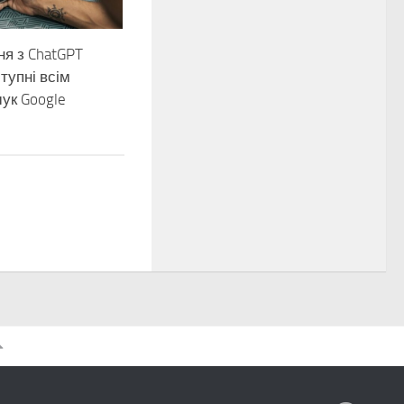
я з ChatGPT
тупні всім
ук Google