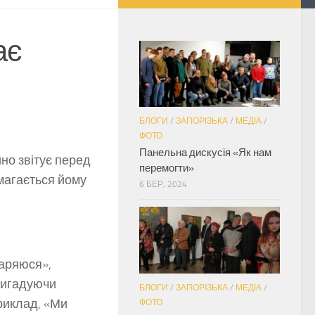
ає
БЛОГИ
/
ЗАПОРІЗЬКА
/
МЕДІА
/
ФОТО
Панельна дискусія «Як нам
но звітує перед
перемогти»
амагається йому
6 БЕР, 2024
даряюся»,
 вигадуючи
БЛОГИ
/
ЗАПОРІЗЬКА
/
МЕДІА
/
риклад, «Ми
ФОТО