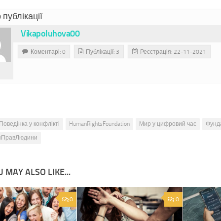
 публікації
Vikapoluhova00
Коментарі: 0
Публікації: 3
Реєстрація: 22-11-2021
Поведінка у конфлікті
HumanRightsFoundation
Мир у цифровий час
Фунд
яПравЛюдини
 MAY ALSO LIKE...
0
0