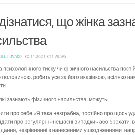
дізнатися, що жінка зазн
сильства
POLUHOVA00
·
30.11.2021
311 VIEWS
 психологічного тиску чи фізичного насильства постій
 половиною, робить усе за його вказівкою, всіляко н
ти.
які зазнають фізичного насильства, можуть:
рити про себе «Я така незграбна, постійно про щось у
ідати про регулярні «нещасні випадки» або брехати,
дання, незрівнянні з нанесеними ушкодженнями: нап