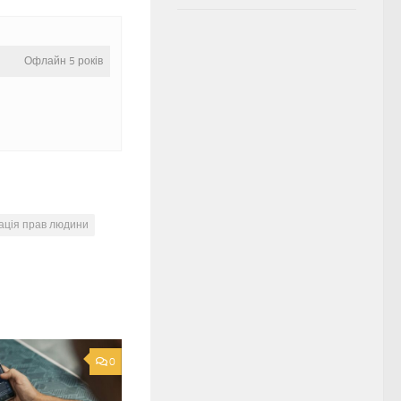
Офлайн 5 років
ація прав людини
0