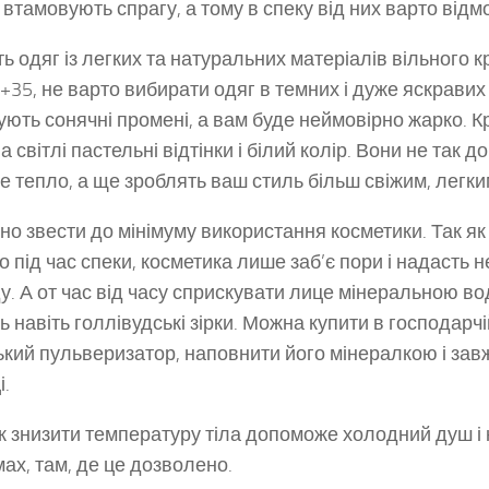
 втамовують спрагу, а тому в спеку від них варто відм
іть одяг із легких та натуральних матеріалів вільного 
 +35, не варто вибирати одяг в темних і дуже яскравих
ують сонячні промені, а вам буде неймовірно жарко. К
а світлі пастельні відтінки і білий колір. Вони не так
е тепло, а ще зроблять ваш стиль більш свіжим, легки
но звести до мінімуму використання косметики. Так як
мо під час спеки, косметика лише заб’є пори і надасть 
у. А от час від часу сприскувати лице мінеральною во
ь навіть голлівудські зірки. Можна купити в господарч
кий пульверизатор, наповнити його мінералкою і зав
і.
ж знизити температуру тіла допоможе холодний душ і 
ах, там, де це дозволено.