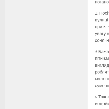
погано
2. Нос
вулиці
притяг
увагу н
сонячн
3.Бажа
пітніє
вигляд
роблят
малень
сумочц
4.Тако
водойм