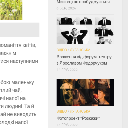
Мистецтво пробуджується
6 БЕР, 2024
оманіття квітів,
ВІДЕО
/
ЛУГАНСЬКА
равжнім
Враження від форум-театру
тися наступними
з Ярославом Федорчуком
14 ГРУ, 2022
собою маленьку
еплий чай,
чі напої на
и людині. Та й
ВІДЕО
/
ЛУГАНСЬКА
 Чай не виводить
Фотопроект “Розкажи”
солодкі напої
13 ГРУ, 2022