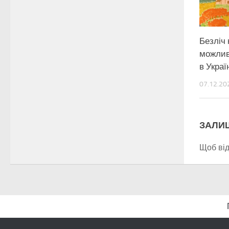
Безліч
можлив
в Украї
07.12.20
ЗАЛИ
Щоб ві