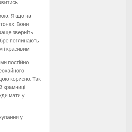
овитись.
крою. Якщо на
 тонах. Вони
раще зверніть
 добре поглинають
м і красивим.
 ми постійно
неохайного
дою корисно. Так
ій крамниці
жди мати у
купання у