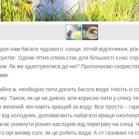
рує нам багато чудового: сонце, літній відпочинок, різн
руктів!..Однак літня спека стає для більшості з нас сп
ом. Як же адаптуватися до неї? Пропонуємо скориста
ми:
айно ж, необхідно пити досить багато води. Носіть із 
ку. Також, як це не дивно, але корисно пити у спеку т
 зелений, він навіть кращий за воду. Все просто – гаря
у від холодних, допомагають набагато краще охолонут
гає уникнути різних наслідків від перегріву на сонці.
о організму солі, як це робить вода. А от газовані та 