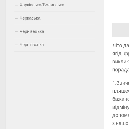
Харківська/Волинська
Черкаська
Чернівецька
Чернігівська
Літо да
ягід, ф
виклик
порада
1.Звич
пляшеч
бажано
відмін
допома
з нашог