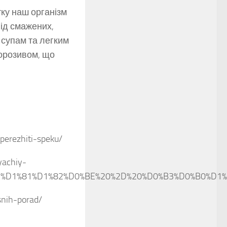
тку наш організм
від смажених,
 супам та легким
орозивом, що
perezhiti-speku/
yachiy-
%BE%D1%81%D1%82%D0%BE%20%2D%20%D0%B3%D0%B0%D
snih-porad/