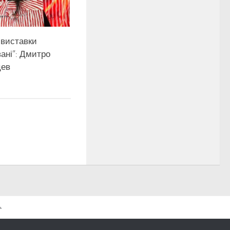
 виставки
ані”: Дмитро
цев