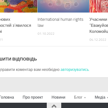
 нових
International human rights
Учасники
остей з’явилося
law
“Евакуйов
ні
Коломой
01.10.2022
21
04.12.2022
ШИТИ ВІДПОВІДЬ
дправити коментар вам необхідно
авторизуватись
.
Головна
Про проект
Новини
Блог
Медіа