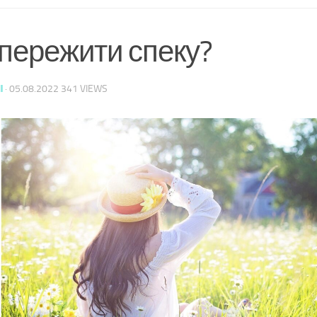
 пережити спеку?
I
·
05.08.2022
341 VIEWS