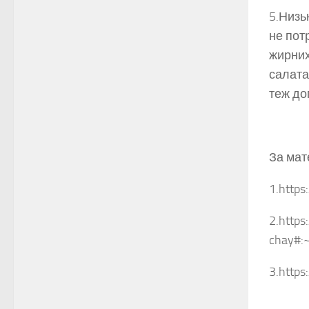
5.Низь
не пот
жирних
салата
теж до
За мат
1.https
2.https
chay#
3.https