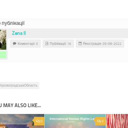
 публікації
Zena II
Коментарі: 0
Публікації: 16
Реєстрація: 05-08-2022
КіровоградськаОбласть
 MAY ALSO LIKE...
0
0