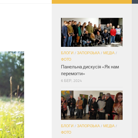
БЛОГИ
/
ЗАПОРІЗЬКА
/
МЕДІА
/
ФОТО
Панельна дискусія «Як нам
перемогти»
6 БЕР, 2024
БЛОГИ
/
ЗАПОРІЗЬКА
/
МЕДІА
/
ФОТО