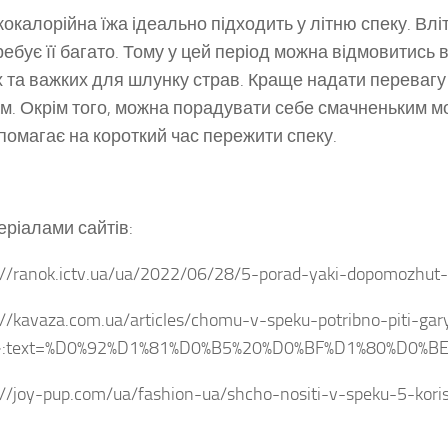
кокалорійна їжа ідеально підходить у літню спеку. Влі
ребує її багато. Тому у цей період можна відмовитись 
 та важких для шлунку страв. Краще надати перевагу
м. Окрім того, можна порадувати себе смачненьким м
помагає на короткий час пережити спеку.
еріалами сайтів:
://ranok.ictv.ua/ua/2022/06/28/5-porad-yaki-dopomozhut-
://kavaza.com.ua/articles/chomu-v-speku-potribno-piti-gar
:~:text=%D0%92%D1%81%D0%B5%20%D0%BF%D1%80%D0
://joy-pup.com/ua/fashion-ua/shcho-nositi-v-speku-5-kori