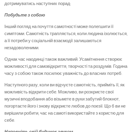
дотримуватись наступних порад:
Побудьте з собою
Інший погляд на почуття самотності може полегшити її
симптоми. Самотність трапляється, коли людина ізолюється,
а її потреби у соціальній взаємодії залишаються
незадоволеними.
Однак час наодинці також важливий. Усамітнення створює
можливості для самовідкриття, творчості та роздумів. Година
часу з собою також посилює уважність до власних потреб.
Наступного разу, коли ви відчуєте самотність, прийміть її, як
можливість відкрити себе. Можливо, ви розкриєте свої
музичні вподобання або візьмете в руки забутий блокнот,
погортаєте його і знову відкриєте любов до поезії. Що б ви не
вирішили робити, час на самоті використайте з користю для
себе.
Наповніть свій будинок звуком