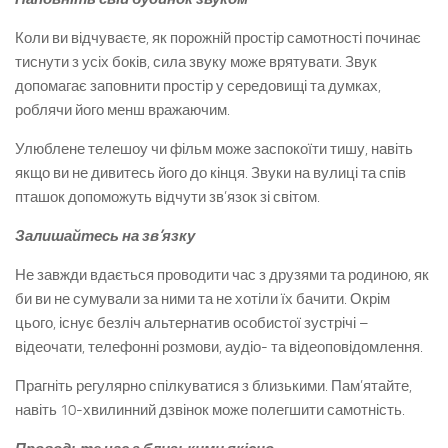
Коли ви відчуваєте, як порожній простір самотності починає
тиснути з усіх боків, сила звуку може врятувати. Звук
допомагає заповнити простір у середовищі та думках,
роблячи його менш вражаючим.
Улюблене телешоу чи фільм може заспокоїти тишу, навіть
якщо ви не дивитесь його до кінця. Звуки на вулиці та спів
пташок допоможуть відчути зв’язок зі світом.
Залишайтесь на зв’язку
Не завжди вдається проводити час з друзями та родиною, як
би ви не сумували за ними та не хотіли їх бачити. Окрім
цього, існує безліч альтернатив особистої зустрічі –
відеочати, телефонні розмови, аудіо- та відеоповідомлення.
Прагніть регулярно спілкуватися з близькими. Пам’ятайте,
навіть 10-хвилинний дзвінок може полегшити самотність.