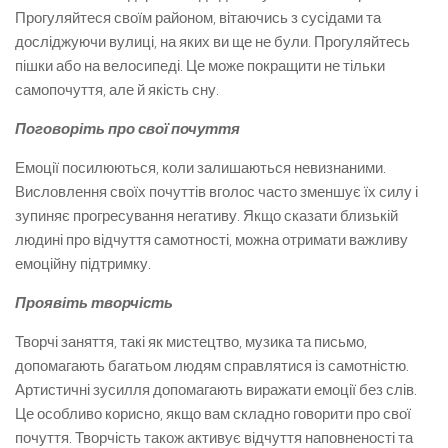
Прогуляйтеся своїм районом, вітаючись з сусідами та
досліджуючи вулиці, на яких ви ще не були. Прогуляйтесь
пішки або на велосипеді. Це може покращити не тільки
самопочуття, але й якість сну.
Поговоріть про свої почуття
Емоції посилюються, коли залишаються невизнаними.
Висловлення своїх почуттів вголос часто зменшує їх силу і
зупиняє прогресування негативу. Якщо сказати близькій
людині про відчуття самотності, можна отримати важливу
емоційну підтримку.
Проявіть творчість
Творчі заняття, такі як мистецтво, музика та письмо,
допомагають багатьом людям справлятися із самотністю.
Артистичні зусилля допомагають виражати емоції без слів.
Це особливо корисно, якщо вам складно говорити про свої
почуття. Творчість також активує відчуття наповненості та