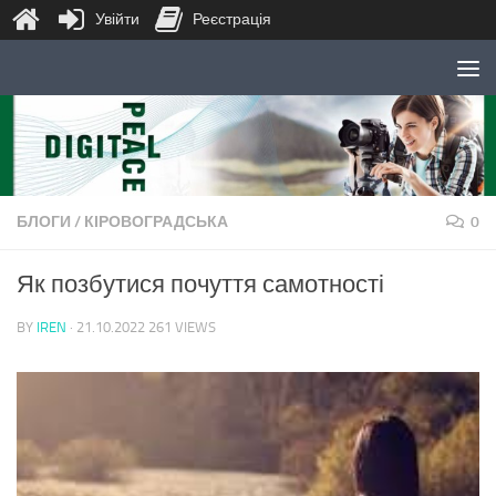
Увійти
Реєстрація
Skip to content
БЛОГИ
/
КІРОВОГРАДСЬКА
0
Як позбутися почуття самотності
BY
IREN
·
21.10.2022
261 VIEWS