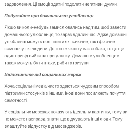
задоволення. Ці емоції здатні подолати негативні думки.
Подумайте про домашнього улюбленця
Якщо ви коли-небудь замислювались над тим, щоб завести
домашнього улюбленця, то зараз вдалий час. Адже домашні
улюбленці можуть поліпшити як психічне, так і фізичне
самопочуття людини. До того ж якщо у вас собака, то це ще
один привід вийти на прогулянку. Домашнім улюбленцем
також можуть бути птахи, риби та гризуни.
Відпочиньте від соціальних мереж
Хоча соціальні медіа часто здаються чудовим способом
підтримки стосунків з іншими, іноді вони посилюють почуття
самотності.
У соціальних мережах показують ідеальну картинку, тому ви
не можете насправді знати, що відчувають інші люди. Тому
влаштуйте відпустку від месенджерів.