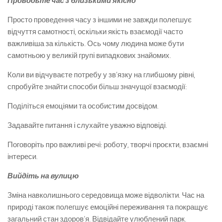
Проводьте час з близькими якісно
Просто проведення часу з іншими не завжди полегшує
відчуття самотності, оскільки якість взаємодії часто
важливіша за кількість. Ось чому людина може бути
самотньою у великій групі випадкових знайомих.
Коли ви відчуваєте потребу у зв’язку на глибшому рівні,
спробуйте знайти способи більш значущої взаємодії:
Поділіться емоціями та особистим досвідом.
Задавайте питання і слухайте уважно відповіді.
Поговоріть про важливі речі: роботу, творчі проєкти, взаємні
інтереси.
Вийдіть на вулицю
Зміна навколишнього середовища може відволікти. Час на
природі також полегшує емоційні переживання та покращує
загальний стан здоров’я. Відвідайте улюблений парк.