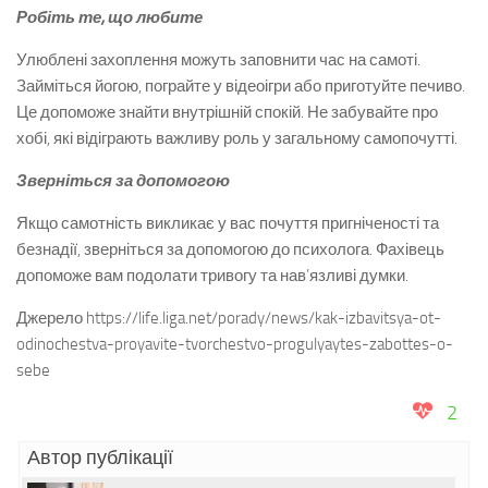
Робіть те, що любите
Улюблені захоплення можуть заповнити час на самоті.
Займіться йогою, пограйте у відеоігри або приготуйте печиво.
Це допоможе знайти внутрішній спокій. Не забувайте про
хобі, які відіграють важливу роль у загальному самопочутті.
Зверніться за допомогою
Якщо самотність викликає у вас почуття пригніченості та
безнадії, зверніться за допомогою до психолога. Фахівець
допоможе вам подолати тривогу та нав’язливі думки.
Джерело https://life.liga.net/porady/news/kak-izbavitsya-ot-
odinochestva-proyavite-tvorchestvo-progulyaytes-zabottes-o-
sebe
2
Автор публікації