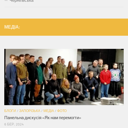
Чернігівська
МЕДІА:
БЛОГИ
/
ЗАПОРІЗЬКА
/
МЕДІА
/
ФОТО
Панельна дискусія «Як нам перемогти»
6 БЕР, 2024