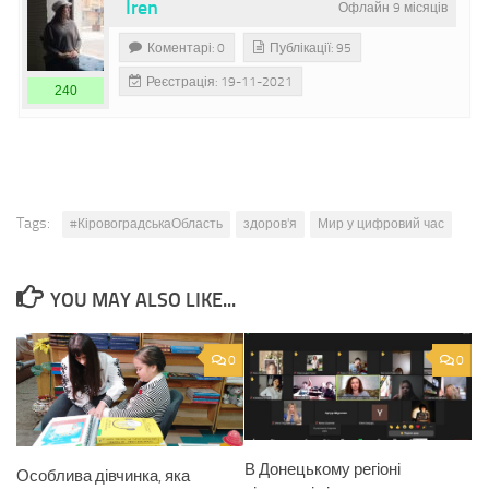
Iren
Офлайн 9 місяців
Коментарі: 0
Публікації: 95
Реєстрація: 19-11-2021
240
Tags:
#КіровоградськаОбласть
здоров'я
Мир у цифровий час
YOU MAY ALSO LIKE...
0
0
В Донецькому регіоні
Особлива дівчинка, яка