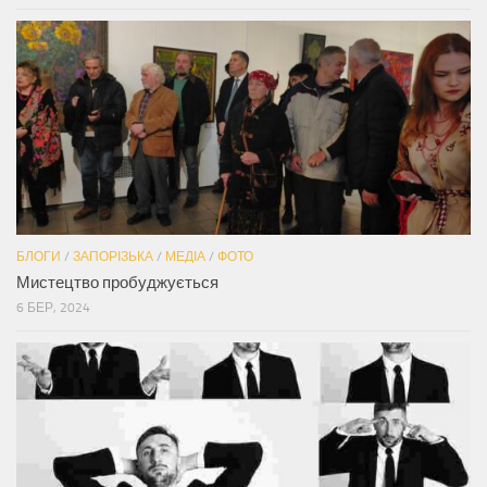
БЛОГИ
/
ЗАПОРІЗЬКА
/
МЕДІА
/
ФОТО
Мистецтво пробуджується
6 БЕР, 2024