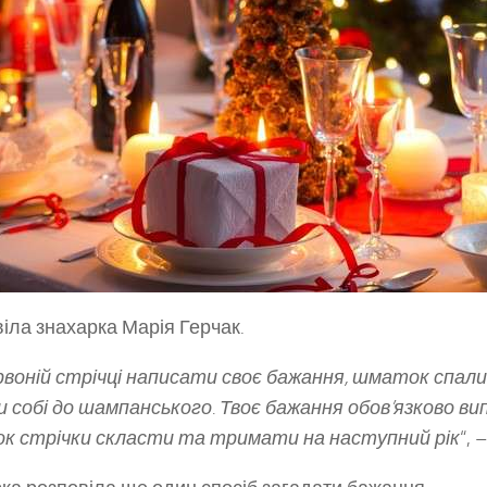
іла знахарка Марія Герчак.
рвоній стрічці написати своє бажання, шматок спали
 собі до шампанського. Твоє бажання обов’язково ви
к стрічки скласти та тримати на наступний рік
“, 