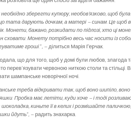
ка розповіла ще один спосіб загадати бажання.
 необхідно зберегти купюру, необов
’язково
,
щоб була
що тата дарують дочкам, а матер
і – синам. Це щоб 
рік. Монети, бажано, розкидати по підлозі, хто ці мон
н сховати. Монету потрібно весь час носити із собо
гуватиме гроші.
”, – ділиться Марія Герчак.
одала, що для того, щоб у домі були любов, злагода т
то перев’язувати червоною ниткою столи та стільці. В
вати шампанське новорічної ночі.
нське треба відкривати так, щоб воно шипіло, воно
ляшки. Пробка має летіти, куди хоче – і тоді розлив
 шоколадка, киньте її в келих і розмішайте паличкою
ашки йдуть
“, – радить знахарка.