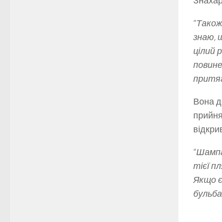
Знахар
“
Також
знаю, 
цілий 
повине
притя
Вона д
прийня
відкри
“
Шампа
тієї п
Якщо є
бульб