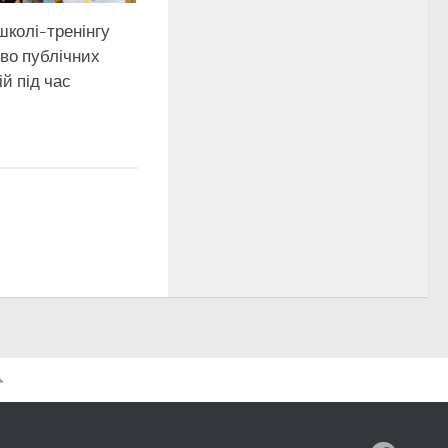
школі-тренінгу
во публічних
ій під час