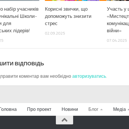
о набір учасників
Корисні звички, що
Участь у 
унікальні Школи-
допоможуть знизити
«Мистецт
и для
стрес
комунікац
ьких лідерів!
війни»
02.09.2025
25
07.04.2025
ШИТИ ВІДПОВІДЬ
дправити коментар вам необхідно
авторизуватись
.
Головна
Про проект
Новини
Блог
Медіа