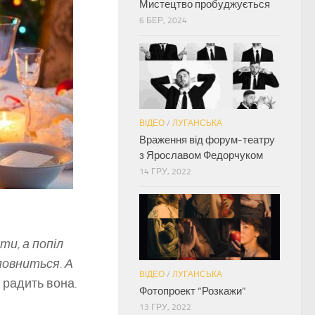
Мистецтво пробуджується
6 БЕР, 2024
ВІДЕО
/
ЛУГАНСЬКА
Враження від форум-театру
з Ярославом Федорчуком
14 ГРУ, 2022
ти, а попіл
повниться. А
ВІДЕО
/
ЛУГАНСЬКА
– радить вона.
Фотопроект “Розкажи”
13 ГРУ, 2022