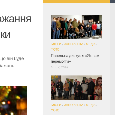
бажання
рки
БЛОГИ
/
ЗАПОРІЗЬКА
/
МЕДІА
/
ФОТО
Панельна дискусія «Як нам
 що він буде
перемогти»
бажань.
6 БЕР, 2024
БЛОГИ
/
ЗАПОРІЗЬКА
/
МЕДІА
/
ФОТО