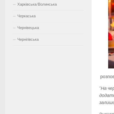
Харківська/Волинська
Черкаська
Чернівецька
Чернігівська
розпов
“
На че
додати
залишо