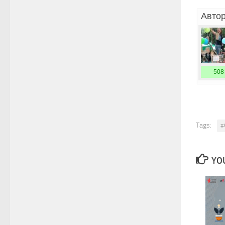
Автор
508
Tags:
#
YOU