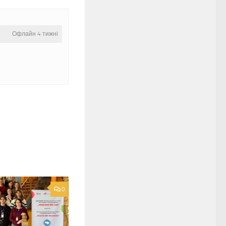
Офлайн 4 тижні
0