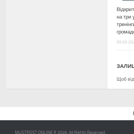
Відкрит
на три 
тренінг
громадс
05.03.20
ЗАЛИ
Щоб ві
MUSTPOST.ONLINE © 2026. All Rights Reserved.