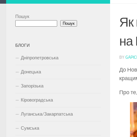
Пошук
Як
Пошук
на 
БЛОГИ
BY
GAPIC
Дніпропетровська
До Нов
Донецька
кращим
Запорізька
Про те
Кіровоградська
Луганська/Закарпатська
Сумська