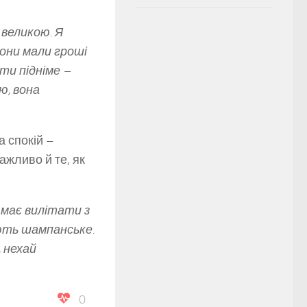
 великою
.
Я
вони мали гроші
ети підніме –
ю, вона
а спокій –
ажливо й те, як
 має вилітати з
ають шампанське.
, нехай
0