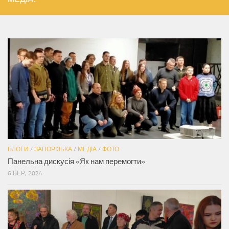
БЛОГИ
/
ЗАПОРІЗЬКА
/
МЕДІА
/
ФОТО
Панельна дискусія «Як нам перемогти»
6 БЕР, 2024