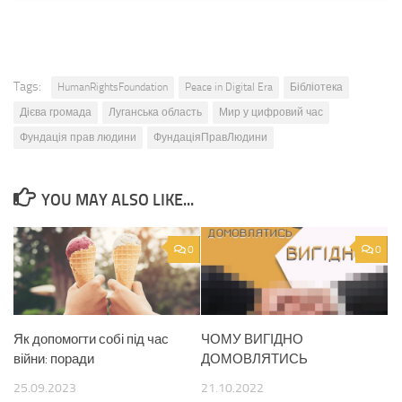
Tags:
HumanRightsFoundation
Peace in Digital Era
Бібліотека
Дієва громада
Луганська область
Мир у цифровий час
Фундація прав людини
ФундаціяПравЛюдини
YOU MAY ALSO LIKE...
0
0
Як допомогти собі під час
ЧОМУ ВИГІДНО
війни: поради
ДОМОВЛЯТИСЬ
25.09.2023
21.10.2022