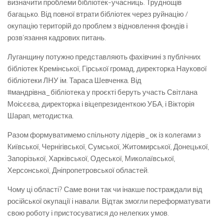
визначити проблеми бібліотек-учасниць. Труднощів
багацько. Від повної втрати бібліотек через руйнацію /
окупацію територій до проблем з відновлення фондів і
розв’язання кадрових питань.
Луганщину потужно представляють фахівчині з публічних
бібліотек Кремінської, Гірської громад, директорка Наукової
бібліотеки ЛНУ ім. Тараса Шевченка. Від
#мандрівна_бібліотека у проєкті беруть участь Світлана
Моісєєва, директорка і віцепрезиденткою УБА, і Вікторія
Шарап, методистка.
Разом формуватимемо спільноту лідерів_ок із колегами з
Київської, Чернігівської, Сумської, Житомирської, Донецької,
Запорізької, Харківської, Одеської, Миколаївської,
Херсонської, Дніпропетровської областей.
Чому ці області? Саме вони так чи інакше постраждали від
російської окупації і навали. Відтак змогли переформатувати
свою роботу і пристосуватися до нелегких умов.