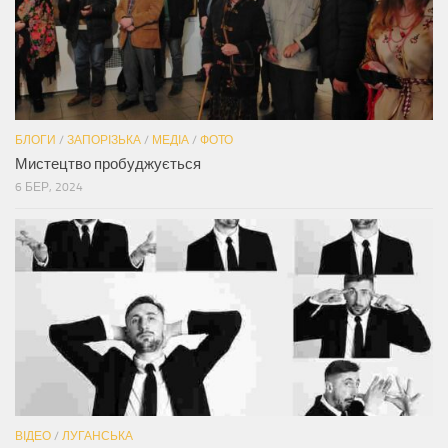
БЛОГИ
/
ЗАПОРІЗЬКА
/
МЕДІА
/
ФОТО
Мистецтво пробуджується
6 БЕР, 2024
ВІДЕО
/
ЛУГАНСЬКА