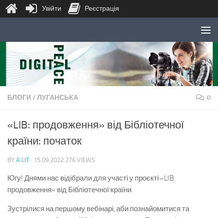
Увійти
Реєстрація
Skip to content
БЛОГИ
/
ЛУГАНСЬКА
0
«LIB: продовження» від Бібліотечної
країни: початок
BY
A.LIT
·
15.09.2022
276 VIEWS
Югу! Днями нас відібрали для участі у проєкті «LIB:
продовження» від Бібліотечної країни.
Зустрілися на першому вебінарі, аби познайомитися та