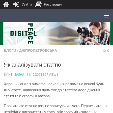
Увійти
Реєстрація
Skip to content
БЛОГИ
/
ДНІПРОПЕТРОВСЬКА
0
Як аналізувати статтю
BY
NE_SASHA
·
11.12.2021
327 VIEWS
Хороший аналіз вимагає написання резюме на основі будь-
якої статті, написання приміток до статті та дослідження
статті та біографії її автора.
Прочитайте статтю раз, не записуючи нічого. Перше читання
необхідно використати у тому, аби зрозуміти загальну