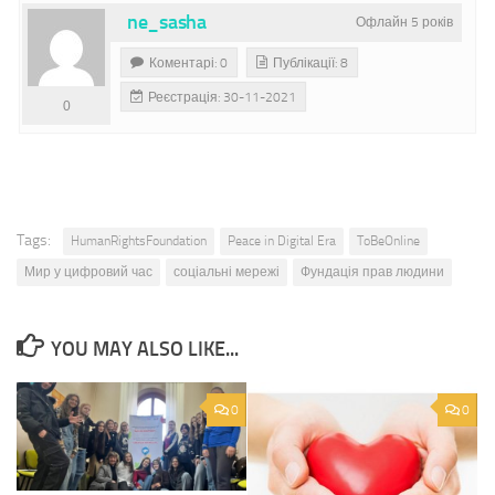
ne_sasha
Офлайн 5 років
Коментарі: 0
Публікації: 8
Реєстрація: 30-11-2021
0
Tags:
HumanRightsFoundation
Peace in Digital Era
ToBeOnline
Мир у цифровий час
соціальні мережі
Фундація прав людини
YOU MAY ALSO LIKE...
0
0