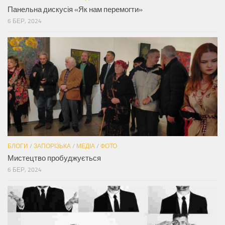
Панельна дискусія «Як нам перемогти»
6 БЕР, 2024
БЛОГИ
/
ЗАПОРІЗЬКА
/
МЕДІА
/
ФОТО
Мистецтво пробуджується
6 БЕР, 2024