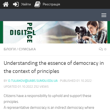
Увійти
Реєстрація
Skip to content
БЛОГИ
/
СУМСЬКА
0
Understanding the essence of democracy in
the context of principles
BY
O.TULIAKOV@UABS.SUMDU.EDU.UA
· PUBLISHED
01.10.2022
·
UPDATED
01.10.2022
252 VIEWS
Citizens have a responsibility to uphold and support these
principles.
A representative democracy is an indirect democracy where