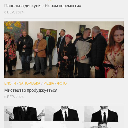
Панельна дискусія «Як нам перемогти»
6 БЕР, 2024
БЛОГИ
/
ЗАПОРІЗЬКА
/
МЕДІА
/
ФОТО
Мистецтво пробуджується
6 БЕР, 2024