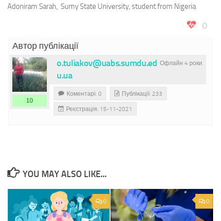
Adoniram Sarah, Sumy State University, student from Nigeria
0
Автор публікації
o.tuliakov@uabs.sumdu.ed
Офлайн 4 роки
u.ua
Коментарі: 0
Публікації: 233
10
Реєстрація: 15-11-2021
YOU MAY ALSO LIKE...
0
0